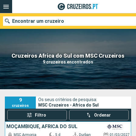
Encontrar um cruzeiro
Quando ir?
Cruzeiros Africa do Sul com MSC Cruzeiros
9 cruzeiros encontrados
Data de partida
Portos
Companhias
Pesquisar
9
Os seus critérios de pesquisa:
MSC Cruzeiros - Africa do Sul
cruzeiros
Filtro
Ordenar
MOÇAMBIQUE, AFRICA DO SUL
MSC Armonia
5 d
Durban
01/03/2027