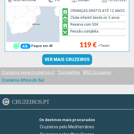
MSC Armonia
3 d
Durban
12/02/2027
CRIANÇAS GRÁTIS ATÉ 12 ANOS
Clube infantil desde os 3 anos
Reserve com 50€
Pensão completa
119 €
+Taxas
Pague em 4X
VER MAIS CRUZEIROS
Cruzeiros www.cruzeiros.pt
Companhia
MSC Cruzeiros
Cruzeiros Africa do Sul
CRUZEIROS.PT
Os destinos mais procurados
Cruzeiros pelo Mediterrâneo