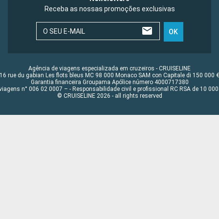
Receba as nossas promoções exclusivas
O SEU E-MAIL
OK
Agência de viagens especializada em cruzeiros - CRUISELINE
16 rue du gabian Les flots bleus MC 98 000 Monaco SAM con Capitale di 150 000 
Garantia financeira Groupama Apólice número 4000717380
viagens n° 006 02 0007 – - Responsabilidade civil e profissional RC RSA de 10 0
© CRUISELINE 2026 - all rights reserved