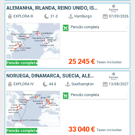
ALEMANHA, IRLANDA, REINO UNIDO, ISLÂNDIA, GROENLANDIA, CANADÁ, ESTADOS UNIDOS
EXPLORA III
31 d
Hamburgo
07/09/2026
Pensão completa
25 245 €
Taxas incluídas
Pensão completa
NORUEGA, DINAMARCA, SUÉCIA, ALEMANHA, IRLANDA, REINO UNIDO, ISLÂNDIA, GROENLANDIA, ANTÍGUA E BARBUDA, MARTINICA, CANADÁ, ESTADOS UNIDOS
EXPLORA IV
44 d
Southampton
13/08/2027
Pensão completa
33 040 €
Taxas incluídas
Pensão completa