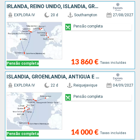
IRLANDA, REINO UNIDO, ISLÂNDIA, GROENLANDIA, ANTÍGUA E BARBUDA, MARTINICA, CANADÁ
EXPLORA IV
20 d
Southampton
27/08/2027
Pensão completa
13 860 €
Taxas incluídas
Pensão completa
ISLÂNDIA, GROENLANDIA, ANTÍGUA E BARBUDA, MARTINICA, CANADÁ, ESTADOS UNIDOS
EXPLORA IV
22 d
Reiquejavique
04/09/2027
Pensão completa
14 000 €
Taxas incluídas
Pensão completa