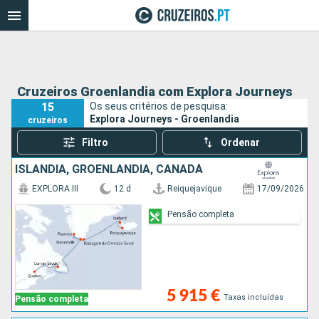
Cruzeiros Groenlandia com Explora Journeys
15
Os seus critérios de pesquisa:
Explora Journeys - Groenlandia
cruzeiros
Filtro
Ordenar
ISLÂNDIA, GROENLANDIA, CANADÁ
EXPLORA III
12 d
Reiquejavique
17/09/2026
Pensão completa
5 915 €
Taxas incluídas
Pensão completa