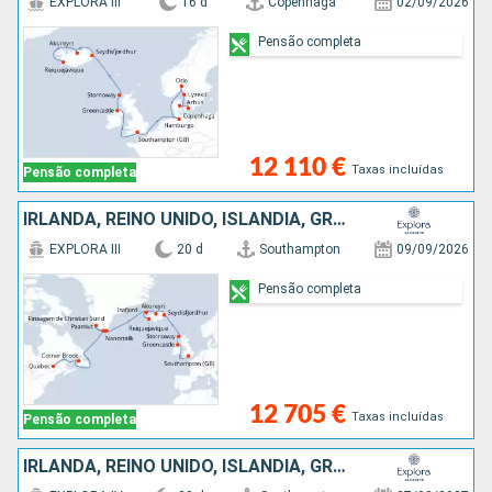
EXPLORA III
16 d
Copenhaga
02/09/2026
Pensão completa
12 110 €
Taxas incluídas
Pensão completa
IRLANDA, REINO UNIDO, ISLÂNDIA, GROENLANDIA, CANADÁ
EXPLORA III
20 d
Southampton
09/09/2026
Pensão completa
12 705 €
Taxas incluídas
Pensão completa
IRLANDA, REINO UNIDO, ISLÂNDIA, GROENLANDIA, ANTÍGUA E BARBUDA, MARTINICA, CANADÁ