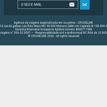
O SEU E-MAIL
OK
Agência de viagens especializada em cruzeiros - CRUISELINE
16 rue du gabian Les flots bleus MC 98 000 Monaco SAM con Capitale di 150 000 
Garantia financeira Groupama Apólice número 4000717380
viagens n° 006 02 0007 – - Responsabilidade civil e profissional RC RSA de 10 0
© CRUISELINE 2026 - all rights reserved