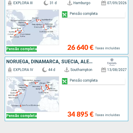
EXPLORA III
31 d
Hamburgo
07/09/2026
Pensão completa
26 640 €
Taxas incluídas
Pensão completa
NORUEGA, DINAMARCA, SUÉCIA, ALEMANHA, IRLANDA, REINO UNIDO, ISLÂNDIA, GROENLANDIA, ANTÍGUA E BARBUDA, MARTINICA, CANADÁ, ESTADOS UNIDOS
EXPLORA IV
44 d
Southampton
13/08/2027
Pensão completa
34 895 €
Taxas incluídas
Pensão completa