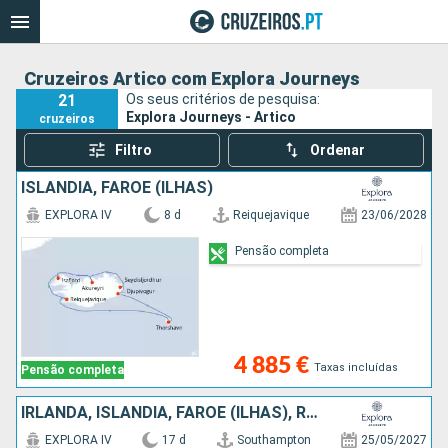
Cruzeiros Artico com Explora Journeys
21
Os seus critérios de pesquisa:
Explora Journeys - Artico
cruzeiros
Filtro
Ordenar
ISLÂNDIA, FAROE (ILHAS)
EXPLORA IV
8 d
Reiquejavique
23/06/2028
Pensão completa
4 885 €
Taxas incluídas
Pensão completa
IRLANDA, ISLÂNDIA, FAROE (ILHAS), REINO UNIDO
EXPLORA IV
17 d
Southampton
25/05/2027