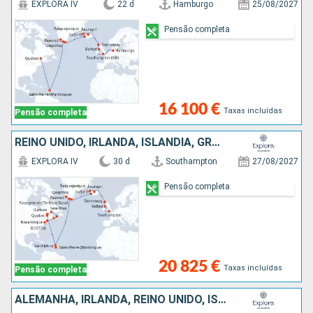
EXPLORA IV
22 d
Hamburgo
25/08/2027
Pensão completa
16 100 €
Taxas incluídas
Pensão completa
REINO UNIDO, IRLANDA, ISLÂNDIA, GROENLANDIA, ANTÍGUA E BARBUDA, MARTINICA, CANADÁ, ESTADOS UNIDOS
EXPLORA IV
30 d
Southampton
27/08/2027
Pensão completa
20 825 €
Taxas incluídas
Pensão completa
ALEMANHA, IRLANDA, REINO UNIDO, ISLÂNDIA, GROENLANDIA, ANTÍGUA E BARBUDA, MARTINICA, CANADÁ, ESTADOS UNIDOS