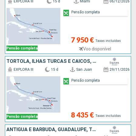
EXPLORA III
15 d
Miami
06/12/2026
Pensão completa
7 950 €
Taxas incluídas
Pensão completa
Voo disponível
TORTOLA, ILHAS TURCAS E CAICOS, ESTADOS UNIDOS, ANTÍGUA E BARBUDA, GUADALUPE, FRANÇA, PORTO RICO
EXPLORA III
15 d
San Juan
29/11/2026
Pensão completa
8 435 €
Taxas incluídas
Pensão completa
ANTÍGUA E BARBUDA, GUADALUPE, TORTOLA, PORTO RICO, FRANÇA, ESTADOS UNIDOS