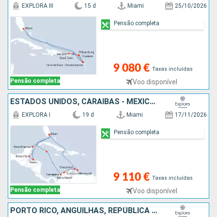
EXPLORA III
15 d
Miami
25/10/2026
Pensão completa
9 080 €
Taxas incluídas
Pensão completa
Voo disponível
ESTADOS UNIDOS, CARAIBAS - MEXICO, HONDURAS, BELIZE, BAHAMAS, ARUBA, COLÔMBIA, CAIMÃO (ILHAS)
EXPLORA I
19 d
Miami
17/11/2026
Pensão completa
9 110 €
Taxas incluídas
Pensão completa
Voo disponível
PORTO RICO, ANGUILHAS, REPÚBLICA DOMINICANA, ESTADOS UNIDOS, ANTÍGUA E BARBUDA, GUADALUPE, SÃO MARTINHO