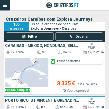
Cruzeiros Caraíbas com Explora Journeys
105
Os seus critérios de pesquisa:
Explora Journeys - Caraíbas
cruzeiros
Filtro
Ordenar
CARAIBAS - MEXICO, HONDURAS, BELIZE, BAHAMAS, ESTADOS UNIDOS
EXPLORA I
9 d
Miami
17/11/2026
Pensão completa
3 335 €
Taxas incluídas
Pensão completa
Voo disponível
PORTO RICO, ST VINCENT E GRENADINES, SANTA LÚCIA, BARBADOS, ANTÍGUA E BARBUDA, GUADALUPE
EXPLORA II
8 d
San Juan
16/01/2028