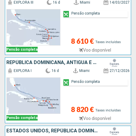
EXPLORA III
16 d
Miami
14/03/2027
Pensão completa
8 610 €
Taxas incluídas
Pensão completa
Voo disponível
REPÚBLICA DOMINICANA, ANTÍGUA E BARBUDA, GUADALUPE, ESTADOS UNIDOS, PORTO RICO, SÃO MARTINHO, REINO UNIDO, TORTOLA
EXPLORA I
16 d
Miami
27/12/2026
Pensão completa
8 820 €
Taxas incluídas
Pensão completa
Voo disponível
ESTADOS UNIDOS, REPÚBLICA DOMINICANA, PORTO RICO, VIRGIN GORDA, JAMAICA, SÃO TOMÁS, HONDURAS, BELIZE