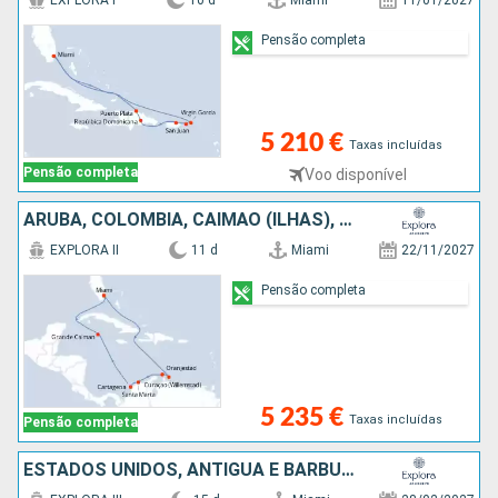
EXPLORA I
10 d
Miami
11/01/2027
Pensão completa
5 210 €
Taxas incluídas
Pensão completa
Voo disponível
ARUBA, COLÔMBIA, CAIMÃO (ILHAS), ESTADOS UNIDOS
EXPLORA II
11 d
Miami
22/11/2027
Pensão completa
5 235 €
Taxas incluídas
Pensão completa
ESTADOS UNIDOS, ANTÍGUA E BARBUDA, GUADALUPE, PORTO RICO, SÃO MARTINHO, FRANÇA, ILHAS TURCAS E CAICOS