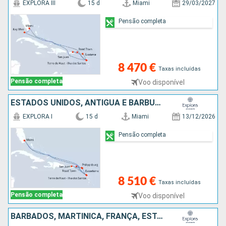
EXPLORA III
15 d
Miami
29/03/2027
Pensão completa
8 470 €
Taxas incluídas
Pensão completa
Voo disponível
ESTADOS UNIDOS, ANTÍGUA E BARBUDA, GUADALUPE, SÃO MARTINHO, PORTO RICO, TORTOLA, FRANÇA
EXPLORA I
15 d
Miami
13/12/2026
Pensão completa
8 510 €
Taxas incluídas
Pensão completa
Voo disponível
BARBADOS, MARTINICA, FRANÇA, ESTADOS UNIDOS, GUADALUPE, ST VINCENT E GRENADINES, SANTA LÚCIA, ANTÍGUA E BARBUDA, GRENADA