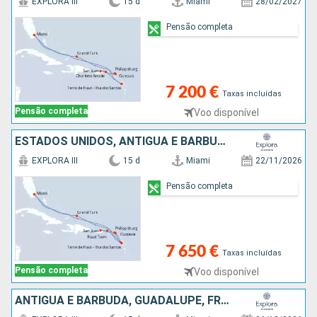
EXPLORA III
15 d
Miami
28/02/2027
Pensão completa
7 200 €
Taxas incluídas
Pensão completa
Voo disponível
ESTADOS UNIDOS, ANTÍGUA E BARBUDA, GUADALUPE, SÃO MARTINHO, PORTO RICO, TORTOLA, FRANÇA, ILHAS TURCAS E CAICOS
EXPLORA III
15 d
Miami
22/11/2026
Pensão completa
7 650 €
Taxas incluídas
Pensão completa
Voo disponível
ANTÍGUA E BARBUDA, GUADALUPE, FRANÇA, PORTO RICO, ANGUILHAS, ILHAS TURCAS E CAICOS, ESTADOS UNIDOS