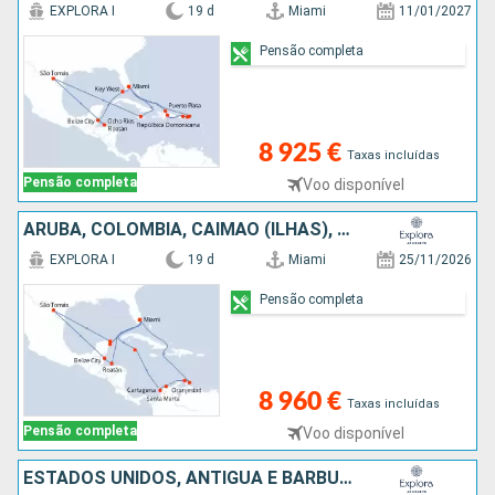
EXPLORA I
19 d
Miami
11/01/2027
Pensão completa
8 925 €
Taxas incluídas
Pensão completa
Voo disponível
ARUBA, COLÔMBIA, CAIMÃO (ILHAS), ESTADOS UNIDOS, CARAIBAS - MEXICO, SÃO TOMÁS, BELIZE, HONDURAS
EXPLORA I
19 d
Miami
25/11/2026
Pensão completa
8 960 €
Taxas incluídas
Pensão completa
Voo disponível
ESTADOS UNIDOS, ANTÍGUA E BARBUDA, GUADALUPE, SÃO MARTINHO, PORTO RICO, TORTOLA, FRANÇA