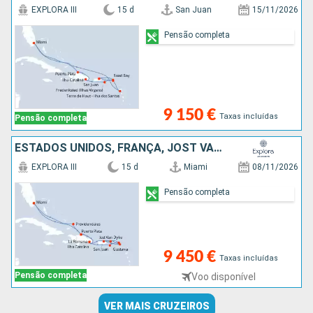
EXPLORA III
15 d
San Juan
15/11/2026
Pensão completa
9 150 €
Taxas incluídas
Pensão completa
ESTADOS UNIDOS, FRANÇA, JOST VAN DYKE, PORTO RICO, ANGUILHAS, ANTÍGUA E BARBUDA, REPÚBLICA DOMINICANA
EXPLORA III
15 d
Miami
08/11/2026
Pensão completa
9 450 €
Taxas incluídas
Pensão completa
Voo disponível
VER MAIS CRUZEIROS