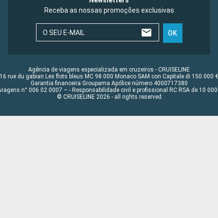
Newsletters
Receba as nossas promoções exclusivas
O SEU E-MAIL
OK
Agência de viagens especializada em cruzeiros - CRUISELINE
16 rue du gabian Les flots bleus MC 98 000 Monaco SAM con Capitale di 150 000 
Garantia financeira Groupama Apólice número 4000717380
viagens n° 006 02 0007 – - Responsabilidade civil e profissional RC RSA de 10 0
© CRUISELINE 2026 - all rights reserved