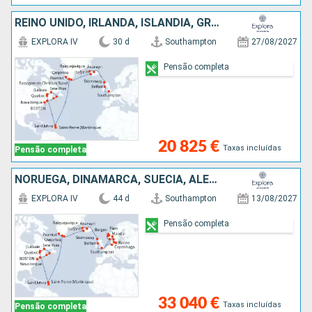
REINO UNIDO, IRLANDA, ISLÂNDIA, GROENLANDIA, ANTÍGUA E BARBUDA, MARTINICA, CANADÁ, ESTADOS UNIDOS
EXPLORA IV
30 d
Southampton
27/08/2027
Pensão completa
20 825 €
Taxas incluídas
Pensão completa
NORUEGA, DINAMARCA, SUÉCIA, ALEMANHA, IRLANDA, REINO UNIDO, ISLÂNDIA, GROENLANDIA, ANTÍGUA E BARBUDA, MARTINICA, CANADÁ, ESTADOS UNIDOS
EXPLORA IV
44 d
Southampton
13/08/2027
Pensão completa
33 040 €
Taxas incluídas
Pensão completa