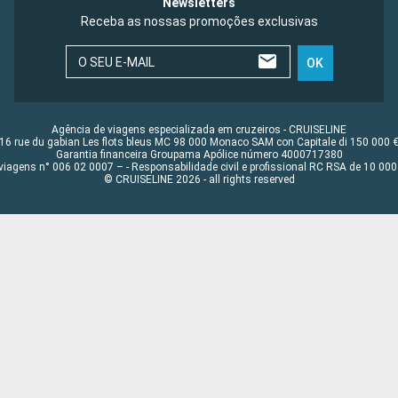
Newsletters
Receba as nossas promoções exclusivas
O SEU E-MAIL
OK
Agência de viagens especializada em cruzeiros - CRUISELINE
16 rue du gabian Les flots bleus MC 98 000 Monaco SAM con Capitale di 150 000 
Garantia financeira Groupama Apólice número 4000717380
viagens n° 006 02 0007 – - Responsabilidade civil e profissional RC RSA de 10 0
© CRUISELINE 2026 - all rights reserved