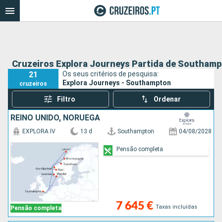
Cruzeiros Explora Journeys Partida de Southam
21
Os seus critérios de pesquisa:
Explora Journeys - Southampton
cruzeiros
Filtro
Ordenar
REINO UNIDO, NORUEGA
EXPLORA IV
13 d
Southampton
04/08/2028
Pensão completa
7 645 €
Taxas incluídas
Pensão completa