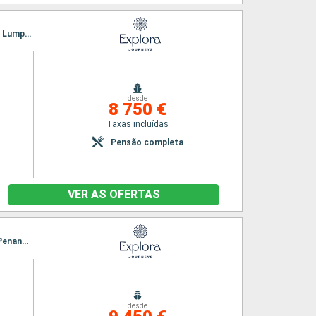
Itinerário : Singapura, Phu My, Phu Quoc, Sihanoukville, Bangkok, Ko Samui, Langkawi, Kuala Lumpur, Malaca, Singapura
desde
8 750 €
Taxas incluídas
Pensão completa
VER AS OFERTAS
Itinerário : Singapura, Ko Samui, Bangkok, Sihanoukville, Singapura, Malaca, Kuala Lumpur, Penang, Phuket, Krabi, Singapura
desde