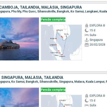
 CAMBOJA, TAILÂNDIA, MALÁSIA, SINGAPURA
Pensão completa
EXPLORA III
15 d
Suíte
Singapura
20/02/2028
 SINGAPURA, MALÁSIA, TAILÂNDIA
Pensão completa
EXPLORA III
15 d
Suíte