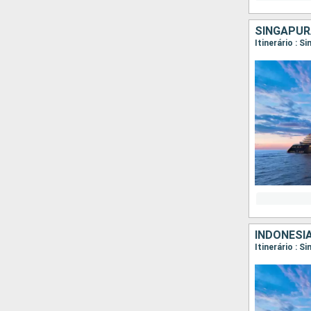
SINGAPURA
Itinerário : S
INDONÉSI
Itinerário : S