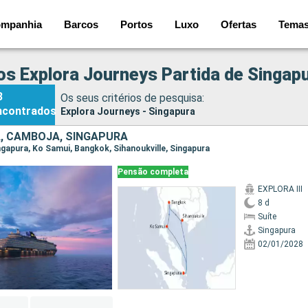
mpanhia
Barcos
Portos
Luxo
Ofertas
Tema
os Explora Journeys Partida de Singap
3
Os seus critérios de pesquisa:
ncontrados
Explora Journeys - Singapura
A, CAMBOJA, SINGAPURA
ingapura, Ko Samui, Bangkok, Sihanoukville, Singapura
Pensão completa
EXPLORA III
8 d
Suíte
Singapura
02/01/2028