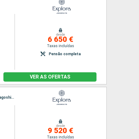
desde
6 650 €
Taxas incluídas
Pensão completa
VER AS OFERTAS
Itinerário : Singapura, Phu My, Da Nang, Ha Long Bay, Hong Kong, Ishigaki, Okinawa, Naze, Kagoshima, Nagasaki, Busan, Shanghai
desde
9 520 €
Taxas incluídas