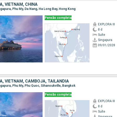
, VIETNAM, CHINA
Singapura, Phu My, Da Nang, Ha Long Bay, Hong Kong
Pensão completa
EXPLORA III
8 d
Suíte
Singapura
09/01/2028
A, VIETNAM, CAMBOJA, TAILÂNDIA
ingapura, Phu My, Phu Quoc, Sihanoukville, Bangkok
Pensão completa
EXPLORA III
8 d
Suíte
Singapura