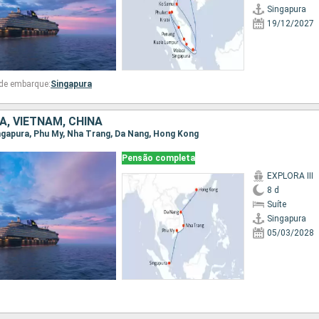
Singapura
19/12/2027
 de embarque:
Singapura
, VIETNAM, CHINA
Singapura, Phu My, Nha Trang, Da Nang, Hong Kong
Pensão completa
EXPLORA III
8 d
Suíte
Singapura
05/03/2028