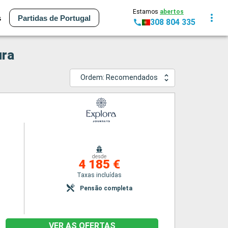
Estamos
abertos
s
Partidas de Portugal
308 804 335
ura
Ordem: Recomendados
desde
4 185 €
Taxas incluídas
Pensão completa
VER AS OFERTAS