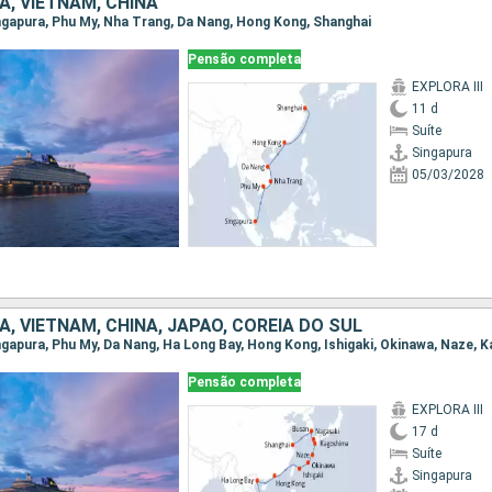
, VIETNAM, CHINA
Singapura, Phu My, Nha Trang, Da Nang, Hong Kong, Shanghai
Pensão completa
EXPLORA III
11 d
Suíte
Singapura
05/03/2028
, VIETNAM, CHINA, JAPÃO, COREIA DO SUL
Pensão completa
EXPLORA III
17 d
Suíte
Singapura