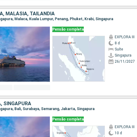
, MALÁSIA, TAILÂNDIA
ingapura, Malaca, Kuala Lumpur, Penang, Phuket, Krabi, Singapura
Pensão completa
EXPLORA III
8 d
Suíte
Singapura
26/11/2027
A, SINGAPURA
ingapura, Bali, Surabaya, Semarang, Jakarta, Singapura
Pensão completa
EXPLORA III
10 d