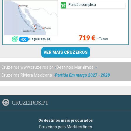
Pensão completa
719 €
+Taxas
Pague em 4X
VER MAIS CRUZEIROS
Cruzeiros www.cruzeiros.pt
Destinos Maritimos
Cruzeiros Riviera Mexicana
Partida Em março 2027 - 2028
CRUZEIROS.PT
Os destinos mais procurados
Cruzeiros pelo Mediterrâneo