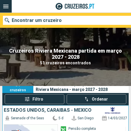
Encontrar um cruzeiro
Cruzeiros Riviera Mexicana partida em março
Quando ir?
2027 - 2028
51 cruzeiros encontrados
Data de partida
Portos
Companhias
51
Os seus critérios de pesquisa:
Riviera Mexicana - março 2027 - 2028
cruzeiros
Pesquisar
Filtro
Ordenar
ESTADOS UNIDOS, CARAIBAS - MEXICO
Serenade of the Seas
5 d
San Diego
14/03/2027
Pensão completa