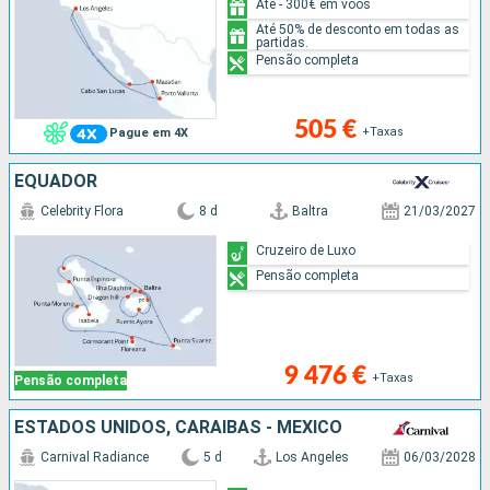
Até - 300€ em voos
Até 50% de desconto em todas as
partidas.
Pensão completa
505 €
+Taxas
Pague em 4X
EQUADOR
Celebrity Flora
8 d
Baltra
21/03/2027
Cruzeiro de Luxo
Pensão completa
9 476 €
+Taxas
Pensão completa
ESTADOS UNIDOS, CARAIBAS - MEXICO
Carnival Radiance
5 d
Los Angeles
06/03/2028