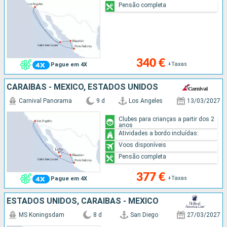
Pensão completa
340 €
+Taxas
Pague em 4X
CARAIBAS - MEXICO, ESTADOS UNIDOS
Carnival Panorama
9 d
Los Angeles
13/03/2027
Clubes para crianças a partir dos 2
anos
Atividades a bordo incluídas:
Voos disponíveis
Pensão completa
377 €
+Taxas
Pague em 4X
ESTADOS UNIDOS, CARAIBAS - MEXICO
MS Koningsdam
8 d
San Diego
27/03/2027