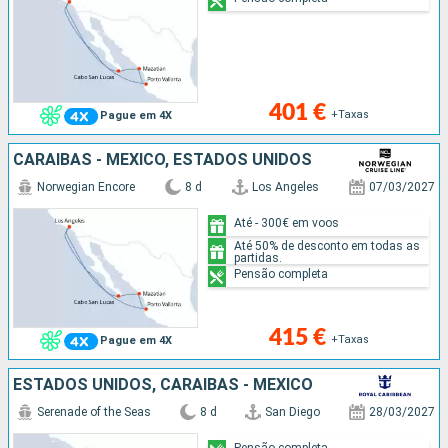
401 €
+Taxas
Pague em 4X
CARAIBAS - MEXICO, ESTADOS UNIDOS
Norwegian Encore
8 d
Los Angeles
07/03/2027
Até - 300€ em voos
Até 50% de desconto em todas as
partidas.
Pensão completa
415 €
+Taxas
Pague em 4X
ESTADOS UNIDOS, CARAIBAS - MEXICO
Serenade of the Seas
8 d
San Diego
28/03/2027
Pensão completa