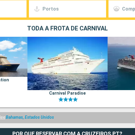
Portos
Comp
TODA A FROTA DE CARNIVAL
ation
Carnival Paradise
lee
Bahamas, Estados Unidos
POR QUE RESERVAR COM A CRUZEIROS.PT?