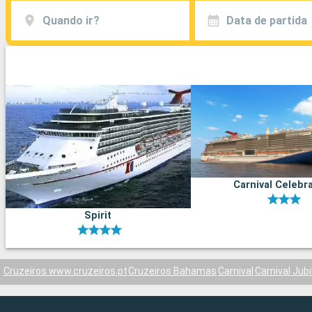
Quando ir?
Data de partida
Carnival Celebr
Spirit
Cruzeiros www.cruzeiros.pt
Cruzeiros Bahamas
Carnival
Carnival Jubi