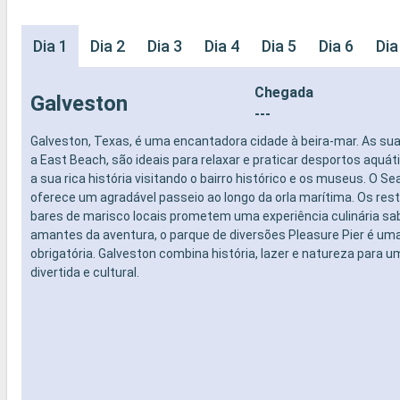
Dia 1
Dia 2
Dia 3
Dia 4
Dia 5
Dia 6
Dia
Chegada
Galveston
---
Galveston, Texas, é uma encantadora cidade à beira-mar. As su
a East Beach, são ideais para relaxar e praticar desportos aquá
a sua rica história visitando o bairro histórico e os museus. O S
oferece um agradável passeio ao longo da orla marítima. Os res
bares de marisco locais prometem uma experiência culinária sa
amantes da aventura, o parque de diversões Pleasure Pier é u
obrigatória. Galveston combina história, lazer e natureza para
divertida e cultural.