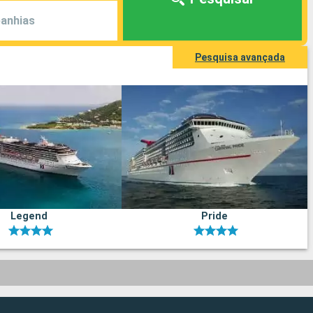
anhias
Pesquisa avançada
Legend
Pride