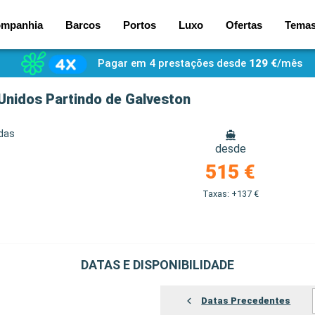
mpanhia
Barcos
Portos
Luxo
Ofertas
Tema
Pagar em 4 prestações desde
129 €
/mês
 Unidos Partindo de Galveston
idas
desde
515 €
Taxas: +137 €
DATAS E DISPONIBILIDADE
Datas Precedentes