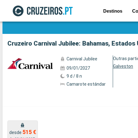
Destinos
Co
Ver a 5 fotos
Cruzeiro Carnival Jubilee: Bahamas, Estados
Outras part
Carnival Jubilee
Galveston
09/01/2027
9 d / 8 n
Camarote estándar
515 €
desde