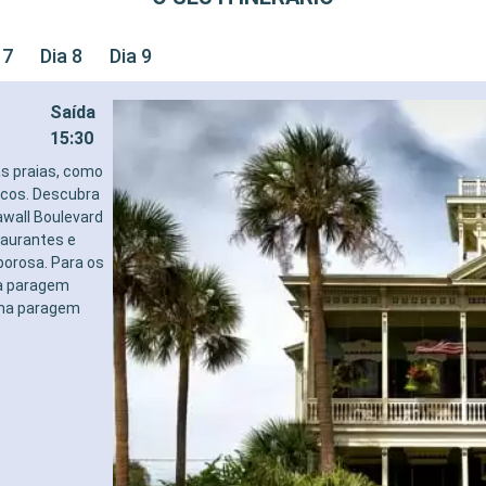
 7
Dia 8
Dia 9
Saída
15:30
as praias, como
ticos. Descubra
eawall Boulevard
taurantes e
borosa. Para os
ma paragem
 uma paragem