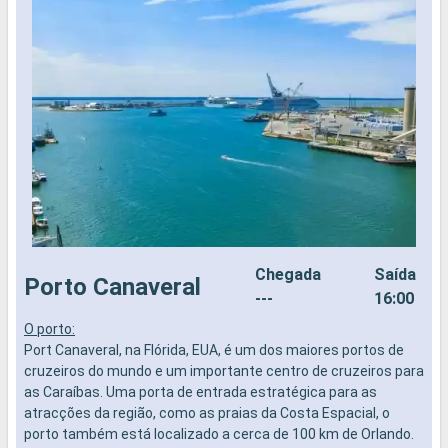
Chegada
Saída
Porto Canaveral
---
16:00
O porto:
O
Port Canaveral, na Flórida, EUA, é um dos maiores portos de
O
cruzeiros do mundo e um importante centro de cruzeiros para
s
as Caraíbas. Uma porta de entrada estratégica para as
u
atracções da região, como as praias da Costa Espacial, o
h
porto também está localizado a cerca de 100 km de Orlando.