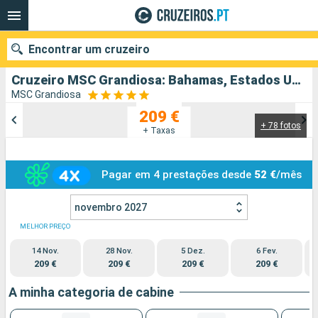
Encontrar um cruzeiro
Cruzeiro MSC Grandiosa: Bahamas, Estados Unidos partindo de Porto Canaveral
MSC Grandiosa
209 €
+ 78 fotos
Quando ir?
+ Taxas
Data de partida
Pagar em 4 prestações desde
52 €
/mês
Portos
Companhias
novembro 2027
Pesquisar
MELHOR PREÇO
14 Nov.
28 Nov.
5 Dez.
6 Fev.
209 €
209 €
209 €
209 €
A minha categoria de cabine