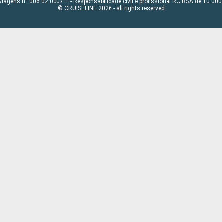
viagens n° 006 02 0007 – - Responsabilidade civil e profissional RC RSA de 10 0
© CRUISELINE 2026 - all rights reserved