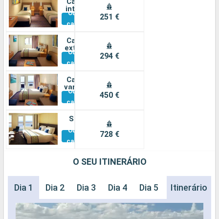
Cabine
interna
Outras
251 €
cabines
Cabine
externa
Outras
294 €
cabines
Cabine
varanda
Outras
450 €
cabines
Suíte
Outras
728 €
cabines
O SEU ITINERÁRIO
Dia 1
Dia 2
Dia 3
Dia 4
Dia 5
Itinerário