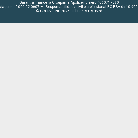
Garantia financeira Groupama Apólice número 4000717380
viagens n° 006 02 0007 – - Responsabilidade civil e profissional RC RSA de 10 0
© CRUISELINE 2026 - all rights reserved