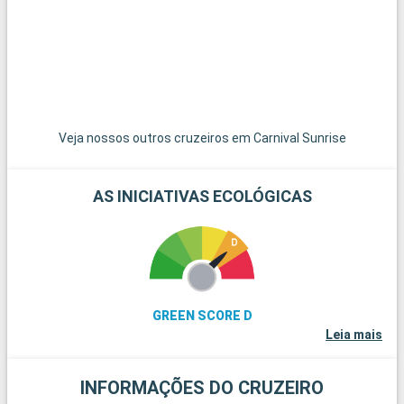
ficam apenas a uma curta distância e são um paraíso para
um dia nas suas praias de areia branca imaculada. Para os
amantes do mergulho, os recifes de coral de Key Largo
oferecem uma experiência subaquática extraordinária. Estes
destinos nos arredores de Miami revelam a beleza natural e a
diversidade cultural da região.
Veja nossos outros cruzeiros em Carnival Sunrise
AS INICIATIVAS ECOLÓGICAS
GREEN SCORE D
Leia mais
INFORMAÇÕES DO CRUZEIRO