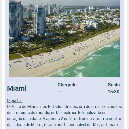
Chegada
Saída
Miami
---
15:30
O porto :
O
O Porto de Miami, nos Estados Unidos, um dos maiores portos
p
de cruzeiros do mundo, está idealmente localizado no
t
coração da cidade. A apenas 2 quilómetros do vibrante centro
g
da cidade de Miami, é facilmente acessível de táxi, autocarro
e