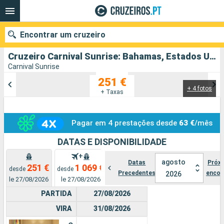
Encontrar um cruzeiro
Cruzeiro Carnival Sunrise: Bahamas, Estados Unidos partindo de Miami
Carnival Sunrise
251 €
+ 4 fotos
Quando ir?
+ Taxas
Data de partida
Pagar em 4 prestações desde
63 €
/mês
Portos
Companhias
DATAS E DISPONIBILIDADE
+
Pesquisar
agosto
Datas
Próx
251 €
1 069 €
desde
desde
Precedentes
encon
2026
le 27/08/2026
le 27/08/2026
PARTIDA
27/08/2026
VIRA
31/08/2026