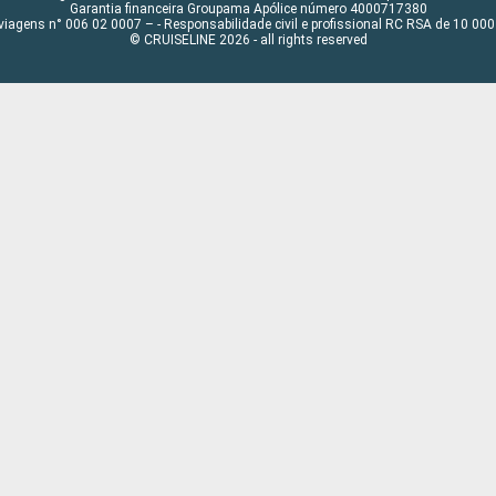
Garantia financeira Groupama Apólice número 4000717380
viagens n° 006 02 0007 – - Responsabilidade civil e profissional RC RSA de 10 0
© CRUISELINE 2026 - all rights reserved