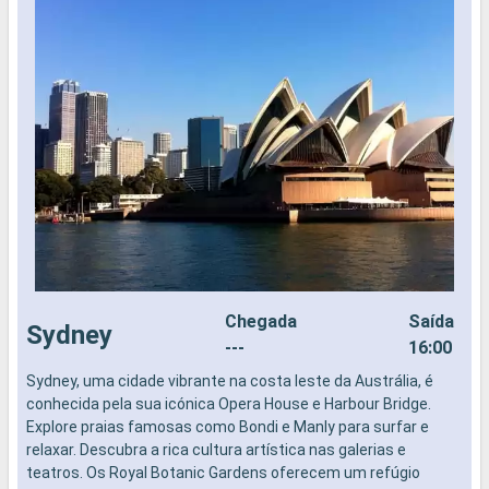
Chegada
Saída
Sydney
---
16:00
Sydney, uma cidade vibrante na costa leste da Austrália, é
O
conhecida pela sua icónica Opera House e Harbour Bridge.
p
Explore praias famosas como Bondi e Manly para surfar e
t
relaxar. Descubra a rica cultura artística nas galerias e
g
teatros. Os Royal Botanic Gardens oferecem um refúgio
e