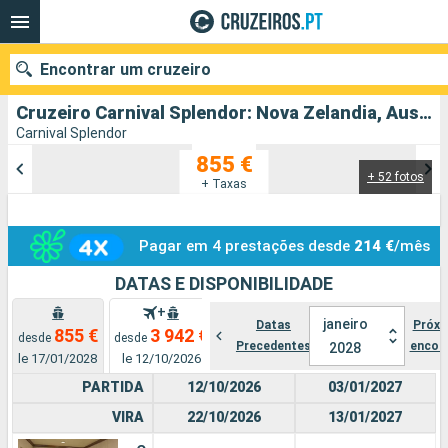
Encontrar um cruzeiro
Cruzeiro Carnival Splendor: Nova Zelandia, Australia partindo de Sydney
Carnival Splendor
855 €
+ 52 fotos
Quando ir?
+ Taxas
Data de partida
Pagar em 4 prestações desde
214 €
/mês
Portos
Companhias
DATAS E DISPONIBILIDADE
+
Pesquisar
janeiro
Datas
Próxi
855 €
3 942 €
desde
desde
Precedentes
encon
2028
le 17/01/2028
le 12/10/2026
PARTIDA
12/10/2026
03/01/2027
VIRA
22/10/2026
13/01/2027