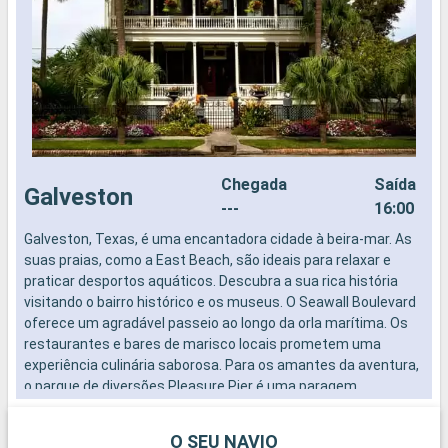
Chegada
Saída
Galveston
---
16:00
Galveston, Texas, é uma encantadora cidade à beira-mar. As
O
suas praias, como a East Beach, são ideais para relaxar e
p
praticar desportos aquáticos. Descubra a sua rica história
t
visitando o bairro histórico e os museus. O Seawall Boulevard
g
oferece um agradável passeio ao longo da orla marítima. Os
e
restaurantes e bares de marisco locais prometem uma
experiência culinária saborosa. Para os amantes da aventura,
o parque de diversões Pleasure Pier é uma paragem
obrigatória. Galveston combina história, lazer e natureza para
uma paragem divertida e cultural.
O SEU NAVIO