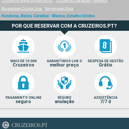
Cruzeiros www.cruzeiros.pt
Cruzeiros Caraibas - Mexico
Norwegian Cruise Line
Norwegian Viva
Honduras, Belize, Caraibas - Mexico, Estados Unidos
POR QUE RESERVAR COM A CRUZEIROS.PT?
MAIS DE 10.000
GARANTIMOS-LHE O
DESPESA DE GESTÃO
Cruzeiros
melhor preço
Grátis
PAGAMENTO ONLINE
SEGURO
ASSISTÊNCIA
seguro
anulação
7/7 d
CRUZEIROS.PT