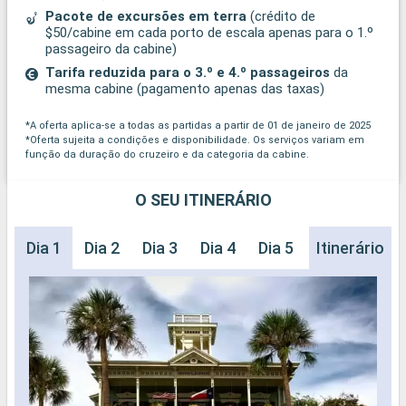
Pacote de excursões em terra
(crédito de
$50/cabine em cada porto de escala apenas para o 1.º
passageiro da cabine)
Tarifa reduzida para o 3.º e 4.º passageiros
da
mesma cabine (pagamento apenas das taxas)
*A oferta aplica-se a todas as partidas a partir de 01 de janeiro de 2025
*Oferta sujeita a condições e disponibilidade. Os serviços variam em
função da duração do cruzeiro e da categoria da cabine.
O SEU ITINERÁRIO
Dia 1
Dia 2
Dia 3
Dia 4
Dia 5
Dia 6
Itinerário
Dia 