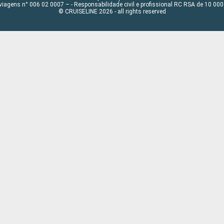
viagens n° 006 02 0007 – - Responsabilidade civil e profissional RC RSA de 10 0
© CRUISELINE 2026 - all rights reserved