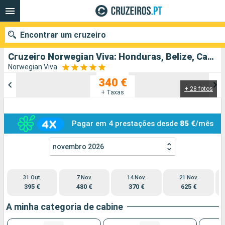
Encontrar um cruzeiro
Cruzeiro Norwegian Viva: Honduras, Belize, Caraibas - Mexico, Estados Unidos partindo de Galveston
Norwegian Viva
340 €
+ 28 fotos
Quando ir?
+ Taxas
Data de partida
Pagar em 4 prestações desde
85 €
/mês
Portos
Companhias
novembro 2026
Pesquisar
31 Out.
7 Nov.
14 Nov.
21 Nov.
395 €
480 €
370 €
625 €
A minha categoria de cabine