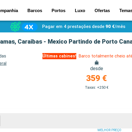
mpanhia
Barcos
Portos
Luxo
Ofertas
Tema
Pagar em 4 prestações desde
90 €
/mês
amas, Caraibas - Mexico Partindo de Porto Cana
idas
Últimas cabines!
Barco totalmente cheio at
eral
desde
359 €
Taxas: +250 €
MELHOR PREÇO