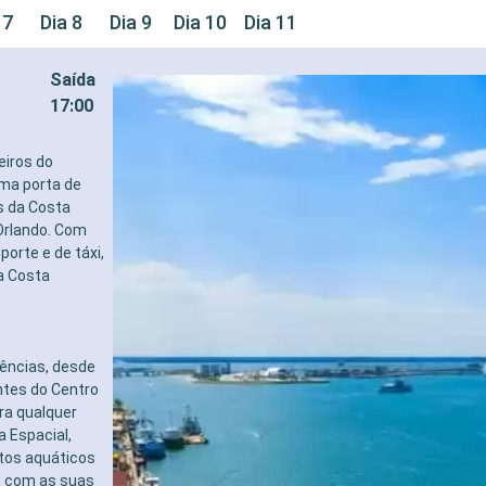
 7
Dia 8
Dia 9
Dia 10
Dia 11
Saída
17:00
eiros do
ma porta de
s da Costa
Orlando. Com
orte e de táxi,
a Costa
iências, desde
ntes do Centro
ra qualquer
 Espacial,
rtos aquáticos
r, com as suas