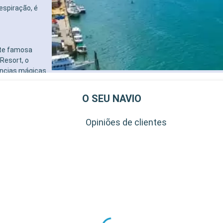
espiração, é
nte famosa
Resort, o
ências mágicas
 temáticos,
enimento ao
O SEU NAVIO
s culinárias.
os jardins
Opiniões de clientes
mas igualmente