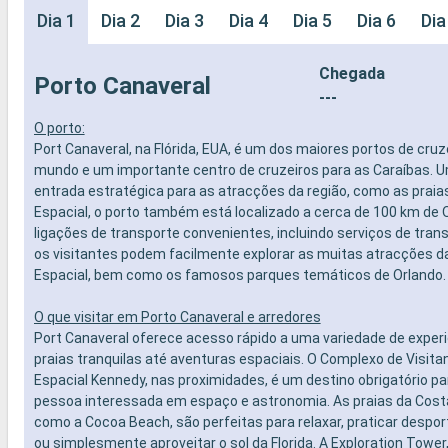
Dia 1
Dia 2
Dia 3
Dia 4
Dia 5
Dia 6
Dia
Chegada
Porto Canaveral
---
O porto:
Port Canaveral, na Flórida, EUA, é um dos maiores portos de cruz
mundo e um importante centro de cruzeiros para as Caraíbas. U
entrada estratégica para as atracções da região, como as praia
Espacial, o porto também está localizado a cerca de 100 km de 
ligações de transporte convenientes, incluindo serviços de transp
os visitantes podem facilmente explorar as muitas atracções d
Espacial, bem como os famosos parques temáticos de Orlando.
O que visitar em Porto Canaveral e arredores
Port Canaveral oferece acesso rápido a uma variedade de exper
praias tranquilas até aventuras espaciais. O Complexo de Visita
Espacial Kennedy, nas proximidades, é um destino obrigatório pa
pessoa interessada em espaço e astronomia. As praias da Costa
como a Cocoa Beach, são perfeitas para relaxar, praticar despo
ou simplesmente aproveitar o sol da Florida. A Exploration Towe