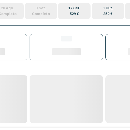
20 Ago.
3 Set.
17 Set.
1 Out.
Completo
Completo
529 €
359 €