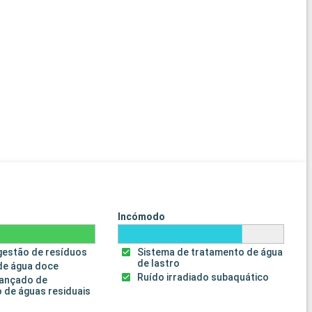
Incómodo
gestão de resíduos
Sistema de tratamento de água
de lastro
de água doce
Ruído irradiado subaquático
vançado de
 de águas residuais