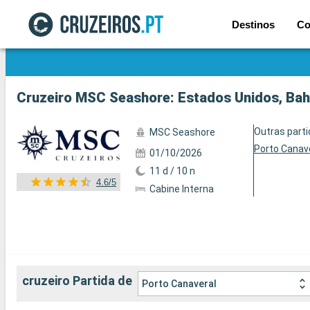
Destinos
Co
Ver a 89 fotos
Cruzeiro MSC Seashore: Estados Unidos, Bah
Outras part
MSC Seashore
Porto Canav
01/10/2026
11 d / 10 n
4.6/5
Cabine Interna
cruzeiro Partida de
Porto Canaveral