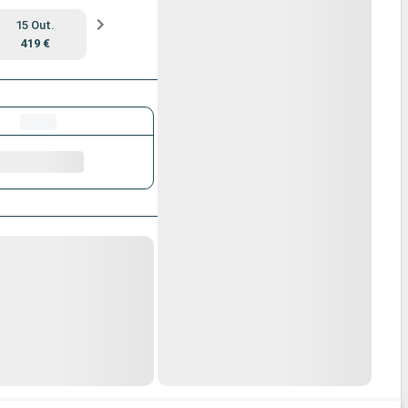
15 Out.
419 €