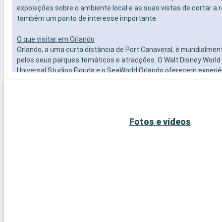
exposições sobre o ambiente local e as suas vistas de cortar a r
também um ponto de interesse importante.
O que visitar em Orlando
Orlando, a uma curta distância de Port Canaveral, é mundialme
pelos seus parques temáticos e atracções. O Walt Disney World 
Universal Studios Florida e o SeaWorld Orlando oferecem experi
para visitantes de todas as idades. Para além dos seus parques
Orlando oferece uma variedade de actividades, incluindo entret
vivo, centros comerciais, campos de golfe e diversas experiência
Para aqueles que procuram uma pausa da agitação dos parques, 
Fotos e vídeos
botânicos e museus de Orlando oferecem um dia mais calmo, 
gratificante.