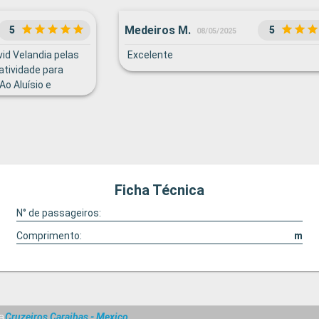
Medeiros M.
5
5
08/05/2025
id Velandia pelas
Excelente
iatividade para
Ao Aluísio e
isma na loja de
Ficha Técnica
N° de passageiros:
Comprimento:
m
a
Cruzeiros Caraibas - Mexico