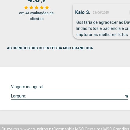
/5
Kaio S.
em 41 avaliações de
23/06/2025
clientes
Gostaria de agradecer ao Dav
lindas fotos e paciência e cr
capturar as melhores fotos. 
Sulamita pela simpatia e car
perfumes.
AS OPINIÕES DOS CLIENTES DA MSC GRANDIOSA
Viagem inaugural:
Largura:
m
Cruzeiros www.cruzeiros.pt
Companhia
MSC Cruzeiros
MSC Grandios