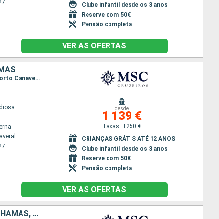
27
Clube infantil desde os 3 anos
Reserve com 50€
Pensão completa
VER AS OFERTAS
AMAS
Itinerário : Porto Canaveral, Ocean cay MSC marine reserve, Ocho Rios, Georgetown, Cozumel, Porto Canaveral, Ocean cay MSC marine reserve, Nassau, Porto Canaveral
diosa
desde
1 139 €
Taxas: +250 €
terna
averal
CRIANÇAS GRÁTIS ATÉ 12 ANOS
27
Clube infantil desde os 3 anos
Reserve com 50€
Pensão completa
VER AS OFERTAS
REPÚBLICA DOMINICANA, ILHAS TURCAS E CAICOS, ESTADOS UNIDOS, BAHAMAS, JAMAICA, CAIMÃO (ILHAS), CARAIBAS - MEXICO