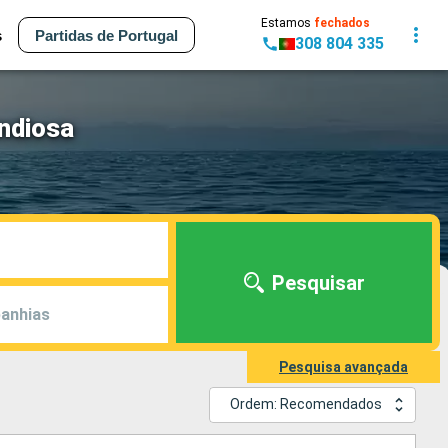
Estamos
fechados
s
Partidas de Portugal
308 804 335
ndiosa
Pesquisar
anhias
Pesquisa avançada
Ordem: Recomendados