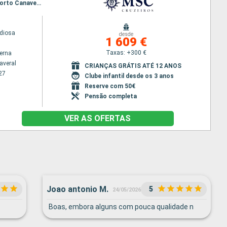
Itinerário : Porto Canaveral, Ocean cay MSC marine reserve, Nassau, Puerto Plata, Grand Turk, Porto Canaveral, Ocean cay MSC marine reserve, Ocho Rios, Georgetown, Cozumel, Porto Canaveral
diosa
desde
1 609 €
Taxas: +300 €
terna
averal
CRIANÇAS GRÁTIS ATÉ 12 ANOS
27
Clube infantil desde os 3 anos
Reserve com 50€
Pensão completa
VER AS OFERTAS
Joao antonio M.
5
24/05/2026
Boas, embora alguns com pouca qualidade n