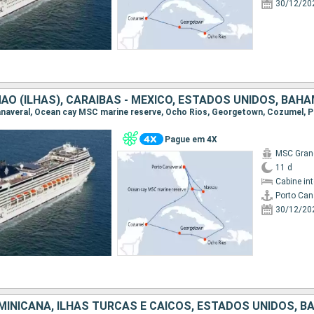
30/12/20
ÃO (ILHAS), CARAIBAS - MEXICO, ESTADOS UNIDOS, BAH
Pague em 4X
MSC Gran
11 d
Cabine in
Porto Can
30/12/20