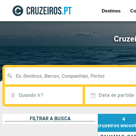
Destinos
Co
Cruze
Quando ir?
Data de partida
FILTRAR A BUSCA
4
cruzeiros
encon