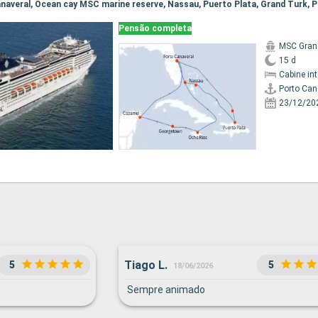
Pensão completa
MSC Gran
15 d
Cabine in
Porto Can
23/12/20
Tiago L.
5
5
18/06/2026
Sempre animado