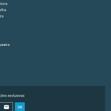
elona
elha
eza
m
uzeiro
ões exclusivas
OK