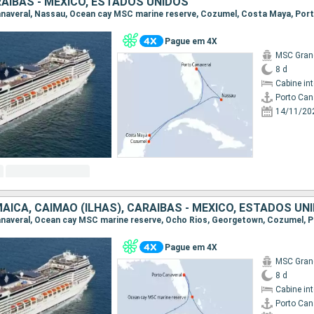
AIBAS - MEXICO, ESTADOS UNIDOS
Canaveral, Nassau, Ocean cay MSC marine reserve, Cozumel, Costa Maya, Por
Pague em 4X
MSC Gran
8 d
Cabine in
Porto Can
14/11/20
ICA, CAIMÃO (ILHAS), CARAIBAS - MEXICO, ESTADOS UN
Pague em 4X
MSC Gran
8 d
Cabine in
Porto Can