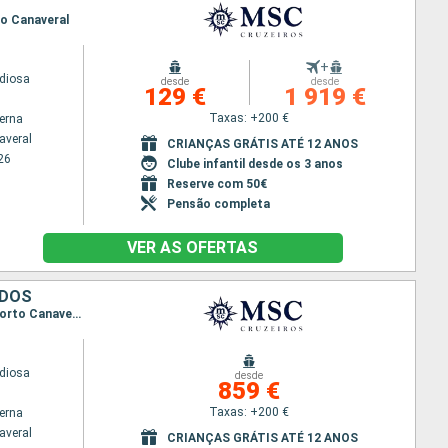
to Canaveral
+
diosa
desde
desde
129 €
1 919 €
Taxas: +200 €
terna
averal
CRIANÇAS GRÁTIS ATÉ 12 ANOS
26
Clube infantil desde os 3 anos
Reserve com 50€
Pensão completa
VER AS OFERTAS
IDOS
Itinerário : Porto Canaveral, Ocean cay MSC marine reserve, Ocho Rios, Georgetown, Cozumel, Porto Canaveral
diosa
desde
859 €
Taxas: +200 €
terna
averal
CRIANÇAS GRÁTIS ATÉ 12 ANOS