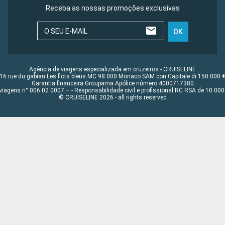
Receba as nossas promoções exclusivas
O SEU E-MAIL
OK
Agência de viagens especializada em cruzeiros - CRUISELINE
16 rue du gabian Les flots bleus MC 98 000 Monaco SAM con Capitale di 150 000 
Garantia financeira Groupama Apólice número 4000717380
viagens n° 006 02 0007 – - Responsabilidade civil e profissional RC RSA de 10 0
© CRUISELINE 2026 - all rights reserved