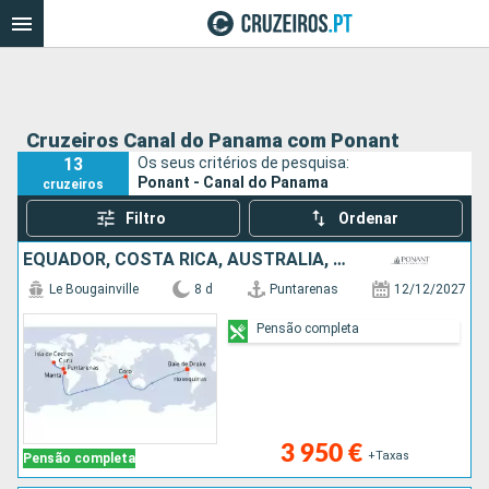
Cruzeiros Canal do Panama com Ponant
13
Os seus critérios de pesquisa:
Ponant - Canal do Panama
cruzeiros
Filtro
Ordenar
EQUADOR, COSTA RICA, AUSTRALIA, CARAIBAS - MEXICO
Le Bougainville
8 d
Puntarenas
12/12/2027
Pensão completa
3 950 €
+Taxas
Pensão completa