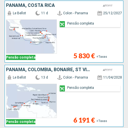
PANAMA, COSTA RICA
Le Bellot
11 d
Colon - Panama
25/12/2027
Pensão completa
5 830 €
+Taxas
Pensão completa
PANAMA, COLÔMBIA, BONAIRE, ST VINCENT E GRENADINES, SANTA LÚCIA, GUADALUPE, MARTINICA
Le Bellot
13 d
Colon - Panama
11/04/2028
Pensão completa
6 191 €
+Taxas
Pensão completa