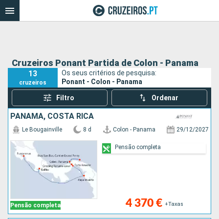
Cruzeiros Ponant Partida de Colon - Panama
13
Os seus critérios de pesquisa:
Ponant - Colon - Panama
cruzeiros
Filtro
Ordenar
PANAMA, COSTA RICA
Le Bougainville
8 d
Colon - Panama
29/12/2027
Pensão completa
4 370 €
+Taxas
Pensão completa