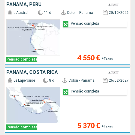
PANAMA, PERÚ
L Austral
11 d
Colon - Panama
20/10/2026
Pensão completa
4 550 €
+Taxas
Pensão completa
PANAMA, COSTA RICA
Le Laperouse
8 d
Colon - Panama
26/02/2027
Pensão completa
5 370 €
+Taxas
Pensão completa