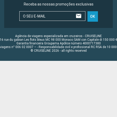
Receba as nossas promoções exclusivas
O SEU E-MAIL
OK
Agência de viagens especializada em cruzeiros - CRUISELINE
16 rue du gabian Les flots bleus MC 98 000 Monaco SAM con Capitale di 150 000 
Garantia financeira Groupama Apólice número 4000717380
viagens n° 006 02 0007 – - Responsabilidade civil e profissional RC RSA de 10 0
© CRUISELINE 2026 - all rights reserved