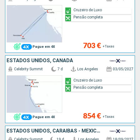
Cruzeiro de Luxo
Pensão completa
703 €
+Taxas
Pague em 4X
ESTADOS UNIDOS, CANADÁ
Celebrity Summit
7 d
Los Angeles
03/05/2027
Cruzeiro de Luxo
Pensão completa
854 €
+Taxas
Pague em 4X
ESTADOS UNIDOS, CARAIBAS - MEXICO, GUATEMALA, COSTA RICA, PANAMA, COLÔMBIA, ILHAS TURCAS E CAICOS
Celebrity Summit
19 d
Los Angeles
18/09/2027