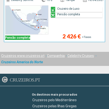
Celebrity Summit
16 d
Tampa
18/04/2027
Cruzeiro de Luxo
Pensão completa
2 426 €
+Taxas
Pensão completa
Cruzeiros www.cruzeiros.pt
Companhia
Celebrity Cruises
Cruzeiros America do Norte
CRUZEIROS.PT
Os destinos mais procurados
Cruzeiros pelo Mediterrâneo
Cruzeiros pelas Ilhas Gregas