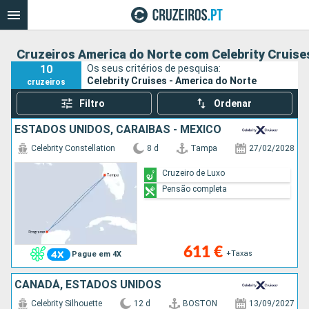
Cruzeiros America do Norte com Celebrity Cruise
10
Os seus critérios de pesquisa:
Celebrity Cruises - America do Norte
cruzeiros
Filtro
Ordenar
ESTADOS UNIDOS, CARAIBAS - MEXICO
Celebrity Constellation
8 d
Tampa
27/02/2028
Cruzeiro de Luxo
Pensão completa
611 €
+Taxas
Pague em 4X
CANADÁ, ESTADOS UNIDOS
Celebrity Silhouette
12 d
BOSTON
13/09/2027