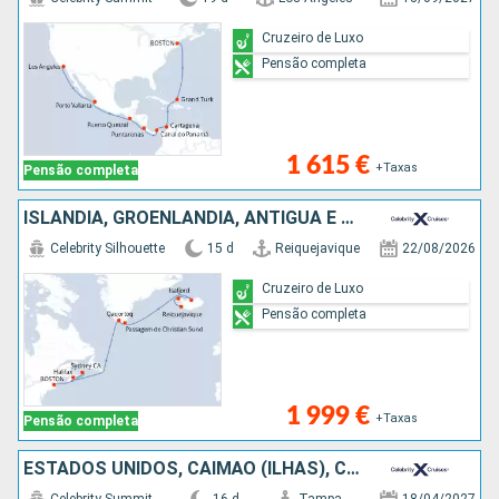
Cruzeiro de Luxo
Pensão completa
1 615 €
+Taxas
Pensão completa
ISLÂNDIA, GROENLANDIA, ANTÍGUA E BARBUDA, CANADÁ, ESTADOS UNIDOS
Celebrity Silhouette
15 d
Reiquejavique
22/08/2026
Cruzeiro de Luxo
Pensão completa
1 999 €
+Taxas
Pensão completa
ESTADOS UNIDOS, CAIMÃO (ILHAS), COLÔMBIA, PANAMA, COSTA RICA, CARAIBAS - MEXICO