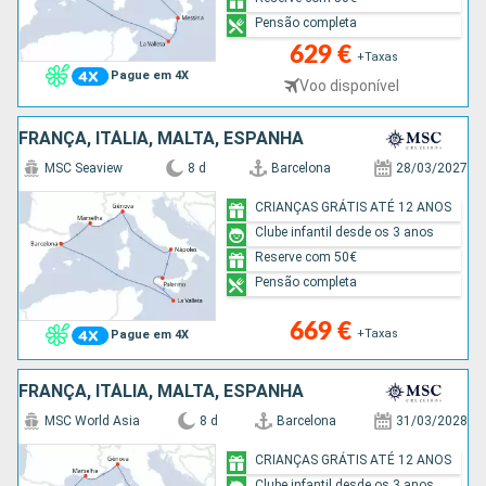
Pensão completa
629 €
+Taxas
Pague em 4X
Voo disponível
FRANÇA, ITÁLIA, MALTA, ESPANHA
MSC Seaview
8 d
Barcelona
28/03/2027
CRIANÇAS GRÁTIS ATÉ 12 ANOS
Clube infantil desde os 3 anos
Reserve com 50€
Pensão completa
669 €
+Taxas
Pague em 4X
FRANÇA, ITÁLIA, MALTA, ESPANHA
MSC World Asia
8 d
Barcelona
31/03/2028
CRIANÇAS GRÁTIS ATÉ 12 ANOS
Clube infantil desde os 3 anos