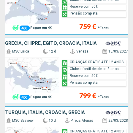
Reserve com 50€
Pensão completa
759 €
+Taxas
Pague em 4X
GRÉCIA, CHIPRE, EGITO, CROÁCIA, ITÁLIA
MSC Lirica
12 d
Veneza
15/03/2027
CRIANÇAS GRÁTIS ATÉ 12 ANOS
Clube infantil desde os 3 anos
Reserve com 50€
Pensão completa
799 €
+Taxas
Pague em 4X
TURQUIA, ITÁLIA, CROÁCIA, GRÉCIA
MSC Seaview
10 d
Pireus Atenas
22/03/2028
CRIANÇAS GRÁTIS ATÉ 12 ANOS