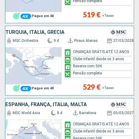
Pensão completa
519 €
+Taxas
Pague em 4X
TURQUIA, ITÁLIA, GRÉCIA
MSC Orchestra
9 d
Pireus Atenas
27/03/2028
CRIANÇAS GRÁTIS ATÉ 12 ANOS
Clube infantil desde os 3 anos
Reserve com 50€
Pensão completa
529 €
+Taxas
Pague em 4X
ESPANHA, FRANÇA, ITÁLIA, MALTA
MSC World Asia
8 d
Barcelona
05/03/2027
CRIANÇAS GRÁTIS ATÉ 12 ANOS
Clube infantil desde os 3 anos
Reserve com 50€