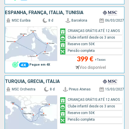
ESPANHA, FRANÇA, ITÁLIA, TUNÍSIA
MSC Euribia
8 d
Barcelona
06/03/2027
CRIANÇAS GRÁTIS ATÉ 12 ANOS
Clube infantil desde os 3 anos
Reserve com 50€
Pensão completa
399 €
+Taxas
Pague em 4X
Voo disponível
TURQUIA, GRÉCIA, ITÁLIA
MSC Orchestra
8 d
Pireus Atenas
15/03/2027
CRIANÇAS GRÁTIS ATÉ 12 ANOS
Clube infantil desde os 3 anos
Reserve com 50€
Pensão completa