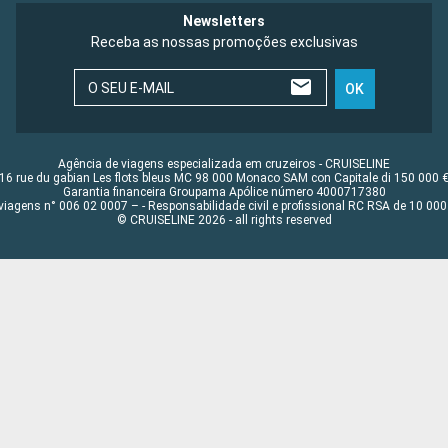
Newsletters
Receba as nossas promoções exclusivas
O SEU E-MAIL
OK
Agência de viagens especializada em cruzeiros - CRUISELINE
16 rue du gabian Les flots bleus MC 98 000 Monaco SAM con Capitale di 150 000 
Garantia financeira Groupama Apólice número 4000717380
viagens n° 006 02 0007 – - Responsabilidade civil e profissional RC RSA de 10 0
© CRUISELINE 2026 - all rights reserved