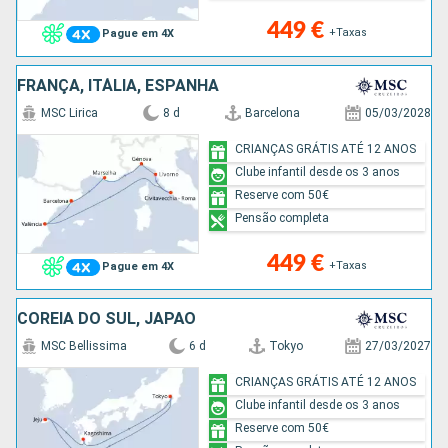
449 €
+Taxas
Pague em 4X
FRANÇA, ITÁLIA, ESPANHA
MSC Lirica
8 d
Barcelona
05/03/2028
CRIANÇAS GRÁTIS ATÉ 12 ANOS
Clube infantil desde os 3 anos
Reserve com 50€
Pensão completa
449 €
+Taxas
Pague em 4X
COREIA DO SUL, JAPÃO
MSC Bellissima
6 d
Tokyo
27/03/2027
CRIANÇAS GRÁTIS ATÉ 12 ANOS
Clube infantil desde os 3 anos
Reserve com 50€