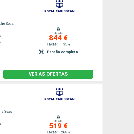
the Seas
desde
a
844 €
s
Taxas: +135 €
Pensão completa
VER AS OFERTAS
the Seas
desde
a
519 €
Taxas: +268 €