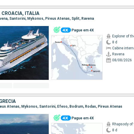
 CROÁCIA, ITÁLIA
avena, Santorini, Mykonos, Pireus Atenas, Split, Ravena
Pague em 4X
Explorer of t
8 d
Cabine intern
Ravena
08/08/2026
GRÉCIA
Pireus Atenas, Mykonos, Santorini, Efeso, Bodrum, Rodas, Pireus Atenas
Pague em 4X
Rhapsody of 
8 d