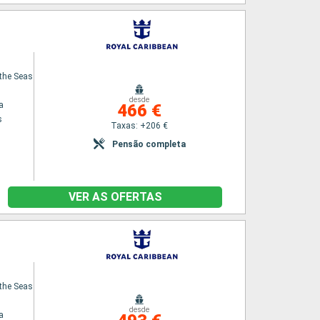
the Seas
desde
a
466 €
s
Taxas: +206 €
Pensão completa
VER AS OFERTAS
the Seas
desde
a