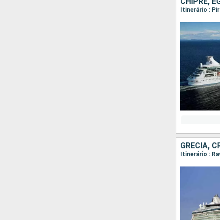
CHIPRE, E
Itinerário : P
GRÉCIA, C
Itinerário : R