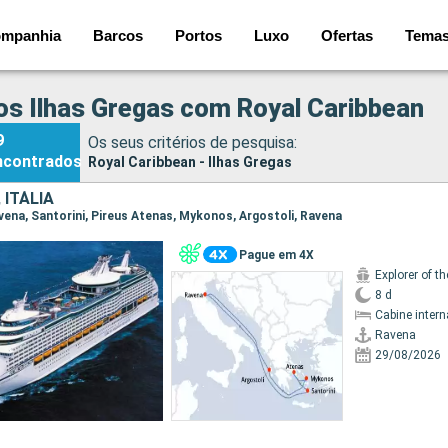
mpanhia
Barcos
Portos
Luxo
Ofertas
Tema
os Ilhas Gregas com Royal Caribbean
9
Os seus critérios de pesquisa:
ncontrados
Royal Caribbean - Ilhas Gregas
 ITÁLIA
Ravena, Santorini, Pireus Atenas, Mykonos, Argostoli, Ravena
Pague em 4X
Explorer of t
8 d
Cabine intern
Ravena
29/08/2026