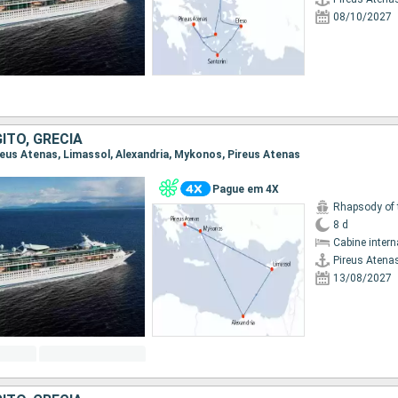
08/10/2027
GITO, GRÉCIA
Pireus Atenas, Limassol, Alexandria, Mykonos, Pireus Atenas
Pague em 4X
Rhapsody of 
8 d
Cabine intern
Pireus Atena
13/08/2027