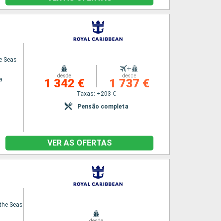
he Seas
+
desde
desde
a
1 342 €
1 737 €
Taxas: +203 €
Pensão completa
VER AS OFERTAS
the Seas
desde