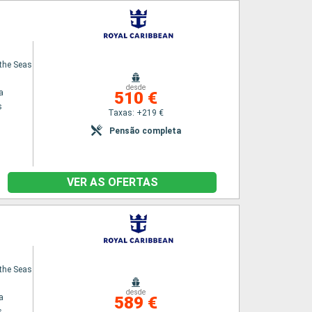
the Seas
desde
a
510 €
s
Taxas: +219 €
Pensão completa
VER AS OFERTAS
the Seas
desde
a
589 €
s