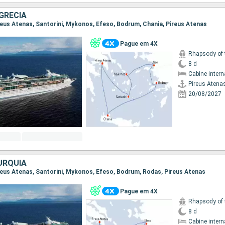
GRÉCIA
Pireus Atenas, Santorini, Mykonos, Efeso, Bodrum, Chania, Pireus Atenas
Pague em 4X
Rhapsody of 
8 d
Cabine intern
Pireus Atena
20/08/2027
URQUIA
Pireus Atenas, Santorini, Mykonos, Efeso, Bodrum, Rodas, Pireus Atenas
Pague em 4X
Rhapsody of 
8 d
Cabine intern