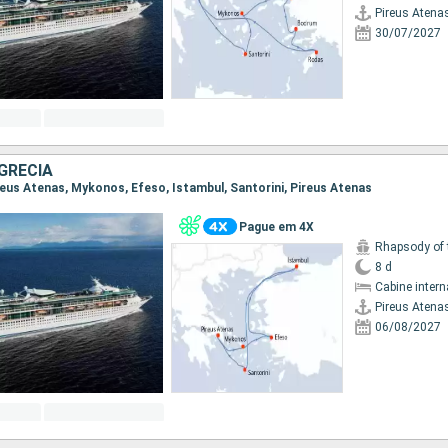
Pireus Atena
30/07/2027
GRÉCIA
Pireus Atenas, Mykonos, Efeso, Istambul, Santorini, Pireus Atenas
Pague em 4X
Rhapsody of 
8 d
Cabine intern
Pireus Atena
06/08/2027