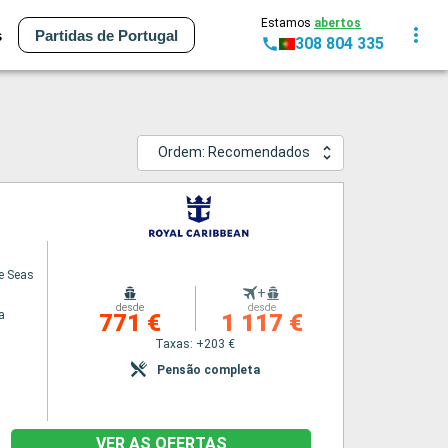
Estamos
abertos
s
Partidas de Portugal
308 804 335
Ordem: Recomendados
he Seas
+
desde
desde
a
771 €
1 117 €
Taxas: +203 €
Pensão completa
VER AS OFERTAS