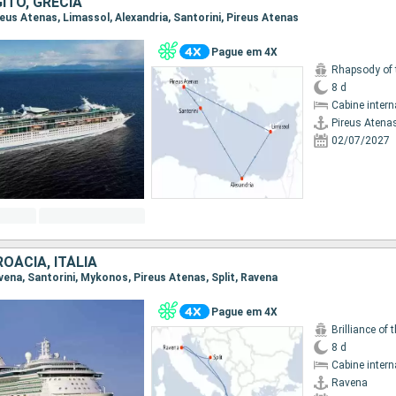
GITO, GRÉCIA
ireus Atenas, Limassol, Alexandria, Santorini, Pireus Atenas
Pague em 4X
Rhapsody of 
8 d
Cabine intern
Pireus Atena
02/07/2027
ROÁCIA, ITÁLIA
avena, Santorini, Mykonos, Pireus Atenas, Split, Ravena
Pague em 4X
Brilliance of 
8 d
Cabine intern
Ravena