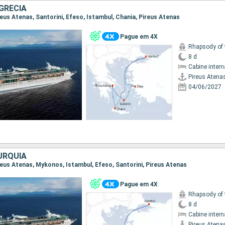
GRÉCIA
ireus Atenas, Santorini, Efeso, Istambul, Chania, Pireus Atenas
Pague em 4X
Rhapsody of 
8 d
Cabine intern
Pireus Atena
04/06/2027
URQUIA
Pireus Atenas, Mykonos, Istambul, Efeso, Santorini, Pireus Atenas
Pague em 4X
Rhapsody of 
8 d
Cabine intern
Pireus Atena