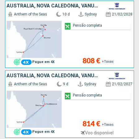
AUSTRALIA, NOVA CALEDÓNIA, VANUATU
Anthem of the Seas
10 d
Sydney
21/02/2028
Pensão completa
808 €
+Taxas
Pague em 4X
AUSTRALIA, NOVA CALEDÓNIA, VANUATU
Anthem of the Seas
9 d
Sydney
21/02/2027
Pensão completa
814 €
+Taxas
Pague em 4X
Voo disponível