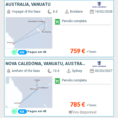
AUSTRALIA, VANUATU
Voyager of the Seas
8 d
Brisbane
18/02/2028
Pensão completa
759 €
+Taxas
Pague em 4X
NOVA CALEDÓNIA, VANUATU, AUSTRALIA
Anthem of the Seas
10 d
Sydney
05/03/2027
Pensão completa
785 €
+Taxas
Pague em 4X
Voo disponível