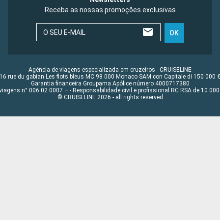
Receba as nossas promoções exclusivas
O SEU E-MAIL
OK
Agência de viagens especializada em cruzeiros - CRUISELINE
16 rue du gabian Les flots bleus MC 98 000 Monaco SAM con Capitale di 150 000 
Garantia financeira Groupama Apólice número 4000717380
viagens n° 006 02 0007 – - Responsabilidade civil e profissional RC RSA de 10 0
© CRUISELINE 2026 - all rights reserved