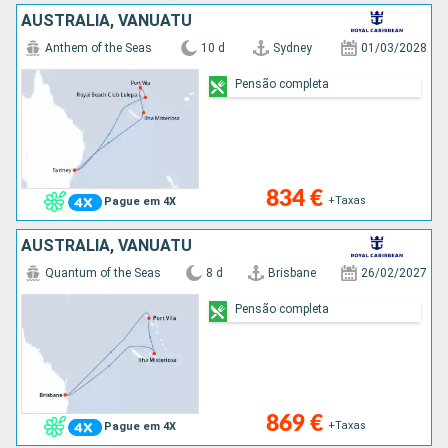
AUSTRALIA, VANUATU
Anthem of the Seas
10 d
Sydney
01/03/2028
Pensão completa
834 €
+Taxas
Pague em 4X
AUSTRALIA, VANUATU
Quantum of the Seas
8 d
Brisbane
26/02/2027
Pensão completa
869 €
+Taxas
Pague em 4X