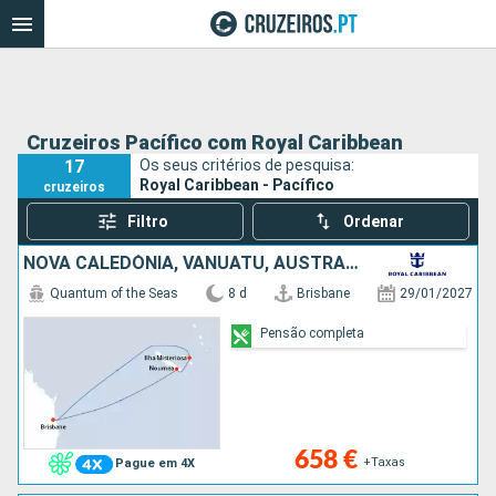
Cruzeiros Pacífico com Royal Caribbean
17
Os seus critérios de pesquisa:
Royal Caribbean - Pacífico
cruzeiros
Filtro
Ordenar
NOVA CALEDÓNIA, VANUATU, AUSTRALIA
Quantum of the Seas
8 d
Brisbane
29/01/2027
Pensão completa
658 €
+Taxas
Pague em 4X