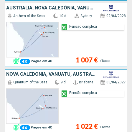
AUSTRALIA, NOVA CALEDÓNIA, VANUATU
Anthem of the Seas
10 d
Sydney
02/04/2028
Pensão completa
1 007 €
+Taxas
Pague em 4X
NOVA CALEDÓNIA, VANUATU, AUSTRALIA
Quantum of the Seas
9 d
Brisbane
03/04/2027
Pensão completa
1 022 €
+Taxas
Pague em 4X