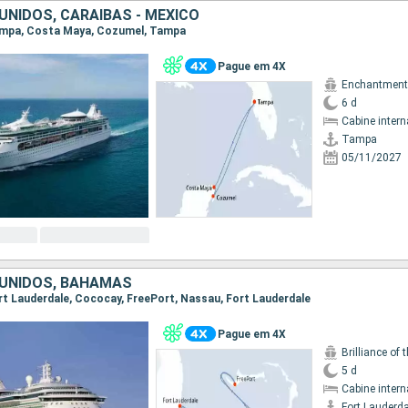
UNIDOS, CARAIBAS - MEXICO
Tampa, Costa Maya, Cozumel, Tampa
Pague em 4X
6 d
Cabine intern
Tampa
05/11/2027
UNIDOS, BAHAMAS
Fort Lauderdale, Cococay, FreePort, Nassau, Fort Lauderdale
Pague em 4X
Brilliance of 
5 d
Cabine intern
Fort Lauderda