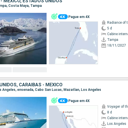
 - MEXICO, ESTADOS UNIDOS
Tampa, Costa Maya, Tampa
Pague em 4X
Radiance of 
5 d
Cabine intern
Tampa
18/11/2027
UNIDOS, CARAIBAS - MEXICO
Los Angeles, ensenada, Cabo San Lucas, Mazatlan, Los Angeles
Pague em 4X
Voyager of t
8 d
Cabine intern
Los Angeles