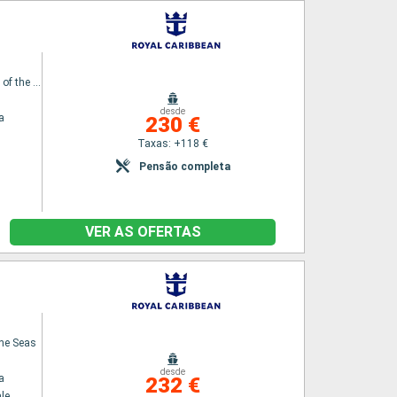
Enchantment of the Seas
desde
a
230 €
Taxas: +118 €
Pensão completa
VER AS OFERTAS
the Seas
desde
a
232 €
le