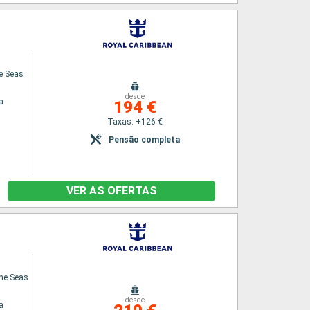
he Seas
desde
a
194 €
Taxas: +126 €
Pensão completa
VER AS OFERTAS
the Seas
desde
a