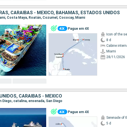
AS, CARAIBAS - MEXICO, BAHAMAS, ESTADOS UNIDOS
Miami, Costa Maya, Roatán, Cozumel, Cococay, Miami
Pague em 4X
Icon of the s
8 d
Cabine intern
Miami
28/11/2026
UNIDOS, CARAIBAS - MEXICO
an Diego, catalina, ensenada, San Diego
Pague em 4X
Serenade of 
5 d