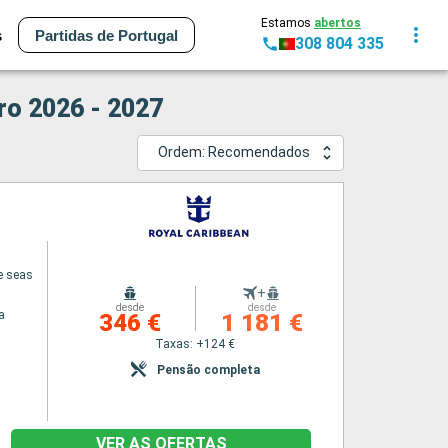
Estamos
abertos
s
Partidas de Portugal
308 804 335
ro 2026 - 2027
Ordem: Recomendados
e seas
+
desde
desde
a
346 €
1 181 €
Taxas: +124 €
Pensão completa
VER AS OFERTAS