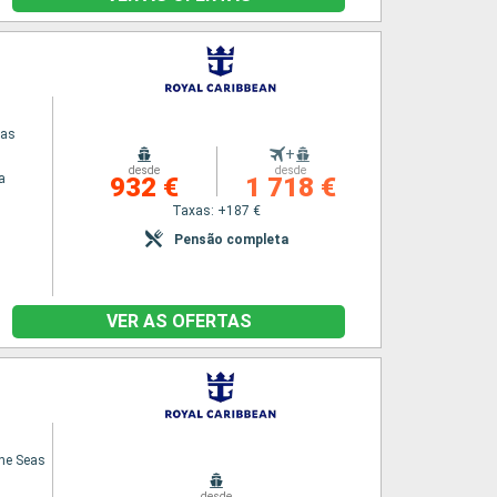
eas
+
desde
desde
a
932 €
1 718 €
Taxas: +187 €
Pensão completa
VER AS OFERTAS
the Seas
desde