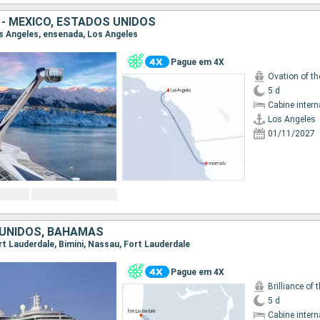
 - MEXICO, ESTADOS UNIDOS
Los Angeles, ensenada, Los Angeles
Pague em 4X
Ovation of t
5 d
Cabine intern
Los Angeles
01/11/2027
UNIDOS, BAHAMAS
ort Lauderdale, Bimini, Nassau, Fort Lauderdale
Pague em 4X
Brilliance of 
5 d
Cabine intern