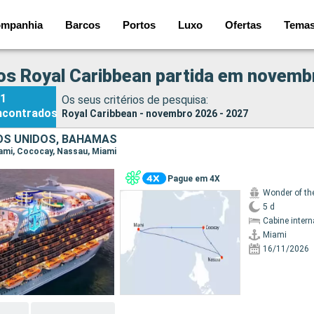
mpanhia
Barcos
Portos
Luxo
Ofertas
Tema
os Royal Caribbean partida em novemb
1
Os seus critérios de pesquisa:
ncontrados
Royal Caribbean - novembro 2026 - 2027
S UNIDOS, BAHAMAS
Miami, Cococay, Nassau, Miami
Pague em 4X
Wonder of th
5 d
Cabine intern
Miami
16/11/2026