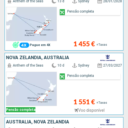
Anthem of the Seas
13 d
Sydney
28/01/2028
Pensão completa
1 455 €
+Taxas
Pague em 4X
NOVA ZELANDIA, AUSTRALIA
Anthem of the Seas
10 d
Sydney
27/03/2027
Pensão completa
1 551 €
+Taxas
Pensão completa
Voo disponível
AUSTRALIA, NOVA ZELANDIA