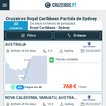
Cruzeiros Royal Caribbean Partida de Sydney
20
Os seus critérios de pesquisa:
Royal Caribbean - Sydney
cruzeiros
Filtro
Ordenar
AUSTRALIA
Anthem of the Seas
5 d
Sydney
23/03/2027
Pensão completa
768 €
+Taxas
Pague em 4X
NOVA CALEDÓNIA, VANUATU, AUSTRALIA
Anthem of the Seas
10 d
Sydney
05/03/2027