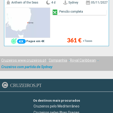
Anthem of the Seas
4 d
Sydney
05/11/2027
Pensão completa
361 €
+Taxas
Pague em 4X
Cruzeiros www.cruzeiros.pt
Companhia
Royal Caribbean
Cruzeiros com partida de Sydney
CRUZEIROS.PT
Os destinos mais procurados
Cruzeiros pelo Mediterrâneo
Cruzeiros pelas Ilhas Gregas