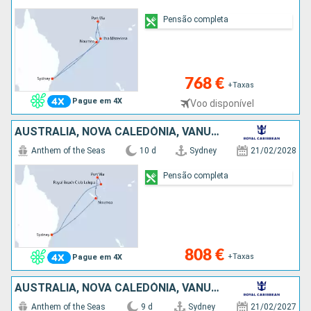
Pensão completa
768 €
+Taxas
Pague em 4X
Voo disponível
AUSTRALIA, NOVA CALEDÓNIA, VANUATU
Anthem of the Seas
10 d
Sydney
21/02/2028
Pensão completa
808 €
+Taxas
Pague em 4X
AUSTRALIA, NOVA CALEDÓNIA, VANUATU
Anthem of the Seas
9 d
Sydney
21/02/2027