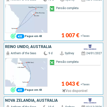
Pensão completa
1 007 €
+Taxas
Pague em 4X
REINO UNIDO, AUSTRALIA
Anthem of the Seas
9 d
Sydney
24/01/2027
Pensão completa
1 043 €
+Taxas
Pague em 4X
Voo disponível
NOVA ZELANDIA, AUSTRALIA