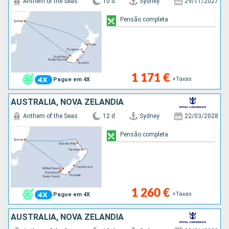
Anthem of the Seas
10 d
Sydney
29/11/2027
Pensão completa
1 171 €
+Taxas
Pague em 4X
AUSTRALIA, NOVA ZELANDIA
Anthem of the Seas
12 d
Sydney
22/03/2028
Pensão completa
1 260 €
+Taxas
Pague em 4X
AUSTRALIA, NOVA ZELANDIA