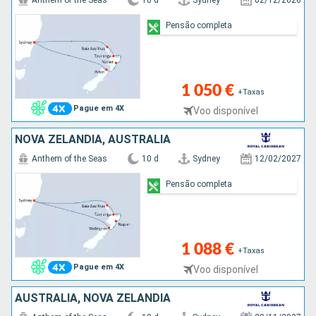
Anthem of the Seas
10 d
Sydney
02/12/2026
Pensão completa
1 050 €
+Taxas
Pague em 4X
Voo disponível
NOVA ZELANDIA, AUSTRALIA
Anthem of the Seas
10 d
Sydney
12/02/2027
Pensão completa
1 088 €
+Taxas
Pague em 4X
Voo disponível
AUSTRALIA, NOVA ZELANDIA