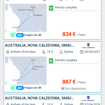
Pensão completa
834 €
+Taxas
Pague em 4X
AUSTRALIA, NOVA CALEDÓNIA, VANUATU
Anthem of the Seas
10 d
Sydney
05/04/2027
Pensão completa
887 €
+Taxas
Pague em 4X
Voo disponível
AUSTRALIA, NOVA CALEDÓNIA, VANUATU
Anthem of the Seas
10 d
Sydney
02/04/2028