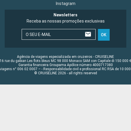
Instagram
Newsletters
Receba as nossas promoções exclusivas
O SEU E-MAIL
OK
Agência de viagens especializada em cruzeiros - CRUISELINE
16 rue du gabian Les flots bleus MC 98 000 Monaco SAM con Capitale di 150 000 
Garantia financeira Groupama Apólice número 4000717380
viagens n° 006 02 0007 – - Responsabilidade civil e profissional RC RSA de 10 0
© CRUISELINE 2026 - all rights reserved