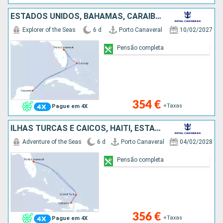
ESTADOS UNIDOS, BAHAMAS, CARAIBAS - MEXICO
Explorer of the Seas
6 d
Porto Canaveral
10/02/2027
Pensão completa
354 €
+Taxas
Pague em 4X
ILHAS TURCAS E CAICOS, HAITI, ESTADOS UNIDOS
Adventure of the Seas
6 d
Porto Canaveral
04/02/2028
Pensão completa
356 €
+Taxas
Pague em 4X