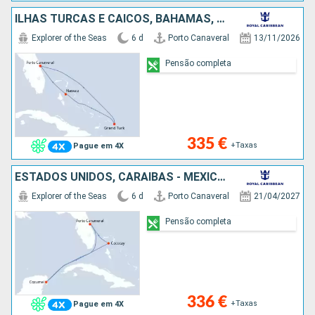
ILHAS TURCAS E CAICOS, BAHAMAS, ESTADOS UNIDOS
Explorer of the Seas
6 d
Porto Canaveral
13/11/2026
Pensão completa
335 €
+Taxas
Pague em 4X
ESTADOS UNIDOS, CARAIBAS - MEXICO, BAHAMAS
Explorer of the Seas
6 d
Porto Canaveral
21/04/2027
Pensão completa
336 €
+Taxas
Pague em 4X