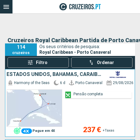
Cruzeiros Royal Caribbean Partida de Porto Cana
114
Os seus critérios de pesquisa:
Royal Caribbean - Porto Canaveral
cruzeiros
Filtro
Ordenar
ESTADOS UNIDOS, BAHAMAS, CARAIBAS - MEXICO
Harmony of the Seas
6 d
Porto Canaveral
29/08/2026
Pensão completa
237 €
+Taxas
Pague em 4X