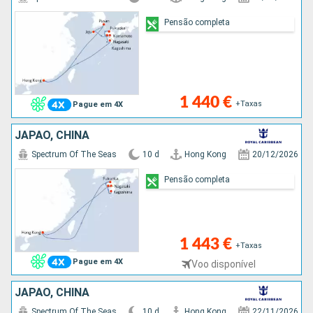
Pensão completa
1 440 €
+Taxas
Pague em 4X
JAPÃO, CHINA
Spectrum Of The Seas
10 d
Hong Kong
20/12/2026
Pensão completa
1 443 €
+Taxas
Pague em 4X
Voo disponível
JAPÃO, CHINA
Spectrum Of The Seas
10 d
Hong Kong
22/11/2026