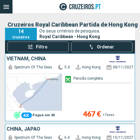
Cruzeiros Royal Caribbean Partida de Hong Kong
14
Os seus critérios de pesquisa:
Royal Caribbean - Hong Kong
cruzeiros
Filtro
Ordenar
VIETNAM, CHINA
Spectrum Of The Seas
5 d
Hong Kong
08/11/2027
Pensão completa
467 €
+Taxas
Pague em 4X
CHINA, JAPÃO
Spectrum Of The Seas
6 d
Hong Kong
15/11/2027