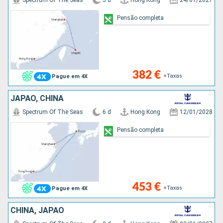
Spectrum Of The Seas
5 d
Hong Kong
24/01/2027
Pensão completa
382 €
+Taxas
Pague em 4X
JAPÃO, CHINA
Spectrum Of The Seas
6 d
Hong Kong
12/01/2028
Pensão completa
453 €
+Taxas
Pague em 4X
CHINA, JAPÃO