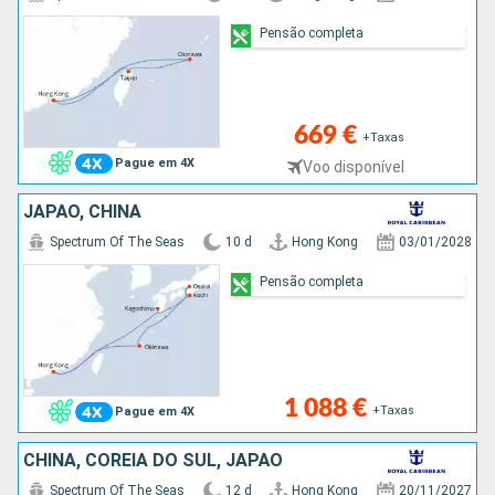
Pensão completa
669 €
+Taxas
Pague em 4X
Voo disponível
JAPÃO, CHINA
Spectrum Of The Seas
10 d
Hong Kong
03/01/2028
Pensão completa
1 088 €
+Taxas
Pague em 4X
CHINA, COREIA DO SUL, JAPÃO
Spectrum Of The Seas
12 d
Hong Kong
20/11/2027