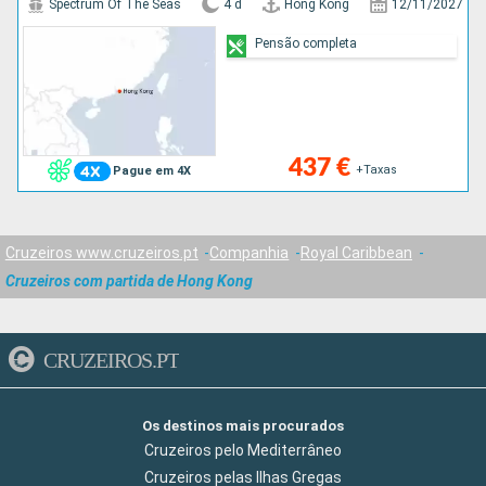
Spectrum Of The Seas
4 d
Hong Kong
12/11/2027
Pensão completa
437 €
+Taxas
Pague em 4X
Cruzeiros www.cruzeiros.pt
Companhia
Royal Caribbean
Cruzeiros com partida de Hong Kong
CRUZEIROS.PT
Os destinos mais procurados
Cruzeiros pelo Mediterrâneo
Cruzeiros pelas Ilhas Gregas