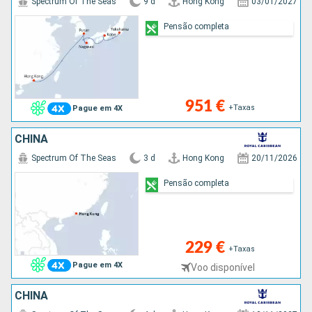
Spectrum Of The Seas
9 d
Hong Kong
03/01/2027
Pensão completa
951 €
+Taxas
Pague em 4X
CHINA
Spectrum Of The Seas
3 d
Hong Kong
20/11/2026
Pensão completa
229 €
+Taxas
Pague em 4X
Voo disponível
CHINA