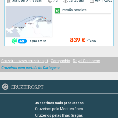
Grandeur of the Seas
7 d
Cartagena
08/11/2026
Pensão completa
839 €
+Taxas
Pague em 4X
Cruzeiros www.cruzeiros.pt
Companhia
Royal Caribbean
Cruzeiros com partida de Cartagena
CRUZEIROS.PT
Os destinos mais procurados
Cruzeiros pelo Mediterrâneo
Cruzeiros pelas Ilhas Gregas