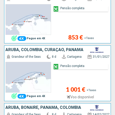
Pensão completa
853 €
+Taxas
Pague em 4X
ARUBA, COLÔMBIA, CURAÇAO, PANAMA
Grandeur of the Seas
8 d
Cartagena
31/01/2027
Pensão completa
1 001 €
+Taxas
Pague em 4X
Voo disponível
ARUBA, BONAIRE, PANAMA, COLÔMBIA
Grandeur of the Seas
8 d
Cartagena
14/02/2027