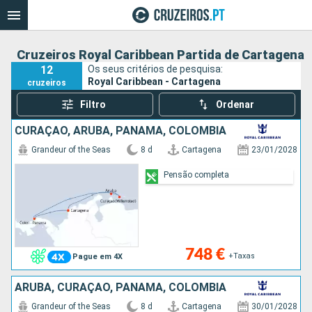
Cruzeiros Royal Caribbean Partida de Cartagena
12
Os seus critérios de pesquisa:
Royal Caribbean - Cartagena
cruzeiros
Filtro
Ordenar
CURAÇAO, ARUBA, PANAMA, COLÔMBIA
Grandeur of the Seas
8 d
Cartagena
23/01/2028
Pensão completa
748 €
+Taxas
Pague em 4X
ARUBA, CURAÇAO, PANAMA, COLÔMBIA
Grandeur of the Seas
8 d
Cartagena
30/01/2028