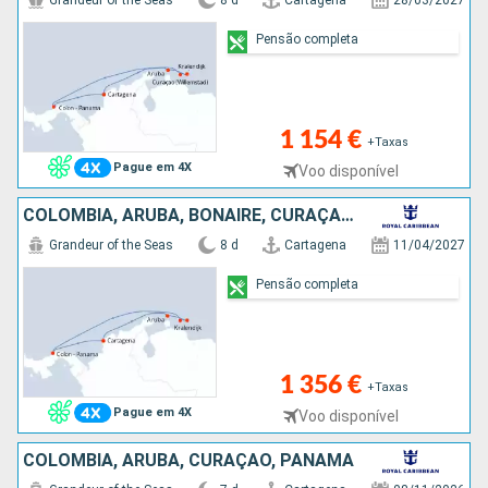
Grandeur of the Seas
8 d
Cartagena
28/03/2027
Pensão completa
1 154 €
+Taxas
Pague em 4X
Voo disponível
COLÔMBIA, ARUBA, BONAIRE, CURAÇAO, PANAMA
Grandeur of the Seas
8 d
Cartagena
11/04/2027
Pensão completa
1 356 €
+Taxas
Pague em 4X
Voo disponível
COLÔMBIA, ARUBA, CURAÇAO, PANAMA