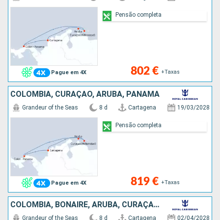
Pensão completa
802 €
+Taxas
Pague em 4X
COLÔMBIA, CURAÇAO, ARUBA, PANAMA
Grandeur of the Seas
8 d
Cartagena
19/03/2028
Pensão completa
819 €
+Taxas
Pague em 4X
COLÔMBIA, BONAIRE, ARUBA, CURAÇAO, PANAMA
Grandeur of the Seas
8 d
Cartagena
02/04/2028