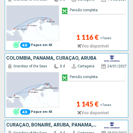
Pensão completa
1 116 €
+Taxas
Pague em 4X
Voo disponível
COLÔMBIA, PANAMA, CURAÇAO, ARUBA
Grandeur of the Seas
8 d
Cartagena
24/01/2027
Pensão completa
1 145 €
+Taxas
Pague em 4X
Voo disponível
CURAÇAO, BONAIRE, ARUBA, PANAMA, COLÔMBIA