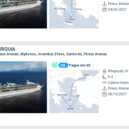
Pireus Atena
04/06/2027
URQUIA
Pireus Atenas, Mykonos, Istambul, Efeso, Santorini, Pireus Atenas
Pague em 4X
Rhapsody of 
8 d
Cabine intern
Pireus Atena
08/10/2027