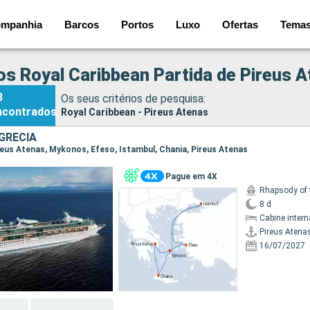
mpanhia
Barcos
Portos
Luxo
Ofertas
Tema
os Royal Caribbean Partida de Pireus 
8
Os seus critérios de pesquisa:
ncontrados
Royal Caribbean - Pireus Atenas
GRÉCIA
Pireus Atenas, Mykonos, Efeso, Istambul, Chania, Pireus Atenas
Pague em 4X
Rhapsody of 
8 d
Cabine intern
Pireus Atena
16/07/2027