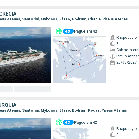
GRÉCIA
Pireus Atenas, Santorini, Mykonos, Efeso, Bodrum, Chania, Pireus Atenas
Pague em 4X
Rhapsody of 
8 d
Cabine intern
Pireus Atena
20/08/2027
URQUIA
Pireus Atenas, Santorini, Mykonos, Efeso, Bodrum, Rodas, Pireus Atenas
Pague em 4X
Rhapsody of 
8 d