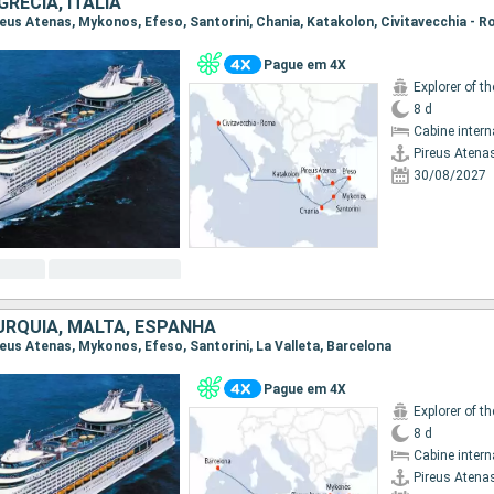
GRÉCIA, ITÁLIA
Pireus Atenas, Mykonos, Efeso, Santorini, Chania, Katakolon, Civitavecchia - 
Pague em 4X
Explorer of t
8 d
Cabine intern
Pireus Atena
30/08/2027
URQUIA, MALTA, ESPANHA
ireus Atenas, Mykonos, Efeso, Santorini, La Valleta, Barcelona
Pague em 4X
Explorer of t
8 d
Cabine intern
Pireus Atena