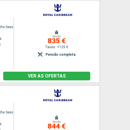
the Seas
desde
a
835 €
s
Taxas: +125 €
Pensão completa
VER AS OFERTAS
the Seas
desde
a
844 €
s