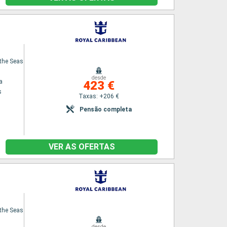
the Seas
desde
a
423 €
s
Taxas: +206 €
Pensão completa
VER AS OFERTAS
the Seas
desde