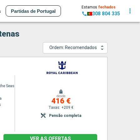
Estamos
fechados
s
Partidas de Portugal
308 804 335
Atenas
Ordem: Recomendados
the Seas
desde
a
416 €
s
Taxas: +209 €
Pensão completa
VER AS OFERTAS