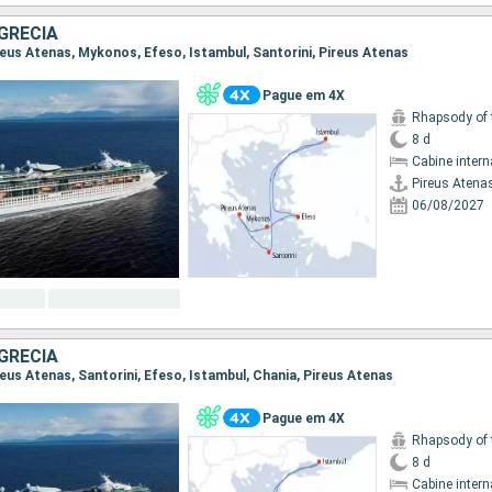
GRÉCIA
Pireus Atenas, Mykonos, Efeso, Istambul, Santorini, Pireus Atenas
Pague em 4X
Rhapsody of 
8 d
Cabine intern
Pireus Atena
06/08/2027
GRÉCIA
ireus Atenas, Santorini, Efeso, Istambul, Chania, Pireus Atenas
Pague em 4X
Rhapsody of 
8 d
Cabine intern