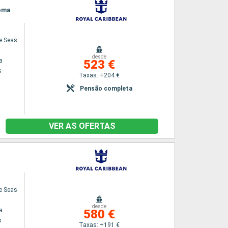
Roma
he Seas
desde
a
523 €
s
Taxas: +204 €
Pensão completa
VER AS OFERTAS
he Seas
desde
a
580 €
s
Taxas: +191 €