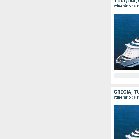
TURQUIA, 
Itinerário : 
GRÉCIA, T
Itinerário : P