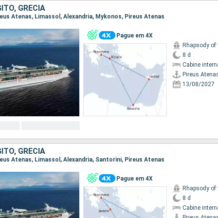
GITO, GRÉCIA
Pireus Atenas, Limassol, Alexandria, Mykonos, Pireus Atenas
Pague em 4X
Rhapsody of 
8 d
Cabine intern
Pireus Atena
13/08/2027
GITO, GRÉCIA
ireus Atenas, Limassol, Alexandria, Santorini, Pireus Atenas
Pague em 4X
Rhapsody of 
8 d
Cabine intern
Pireus Atena