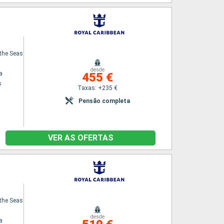
the Seas
desde
a
455 €
s
Taxas: +235 €
Pensão completa
VER AS OFERTAS
the Seas
desde
a