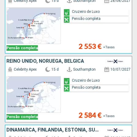
Celebrity Apex
15 d
Southampton
28/08/2027
Cruzeiro de Luxo
Pensão completa
2 553 €
+Taxas
Pensão completa
REINO UNIDO, NORUEGA, BÉLGICA
Celebrity Apex
15 d
Southampton
10/07/2027
Cruzeiro de Luxo
Pensão completa
2 584 €
+Taxas
Pensão completa
DINAMARCA, FINLÂNDIA, ESTÓNIA, SUÉCIA, REINO UNIDO