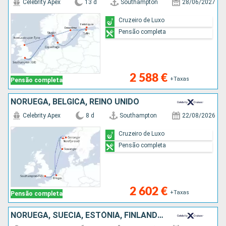
Celebrity Apex
13 d
Southampton
28/06/2027
Cruzeiro de Luxo
Pensão completa
2 588 €
+Taxas
Pensão completa
NORUEGA, BÉLGICA, REINO UNIDO
Celebrity Apex
8 d
Southampton
22/08/2026
Cruzeiro de Luxo
Pensão completa
2 602 €
+Taxas
Pensão completa
NORUEGA, SUÉCIA, ESTÓNIA, FINLÂNDIA, DINAMARCA, HOLANDA