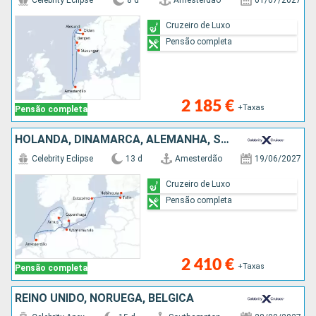
Celebrity Eclipse
8 d
Amesterdão
01/07/2027
Cruzeiro de Luxo
Pensão completa
2 185 €
+Taxas
Pensão completa
HOLANDA, DINAMARCA, ALEMANHA, SUÉCIA, ESTÓNIA, FINLÂNDIA
Celebrity Eclipse
13 d
Amesterdão
19/06/2027
Cruzeiro de Luxo
Pensão completa
2 410 €
+Taxas
Pensão completa
REINO UNIDO, NORUEGA, BÉLGICA