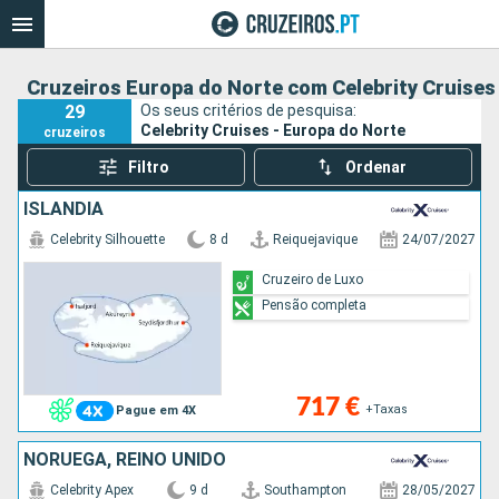
Cruzeiros Europa do Norte com Celebrity Cruises
29
Os seus critérios de pesquisa:
Celebrity Cruises - Europa do Norte
cruzeiros
Filtro
Ordenar
ISLÂNDIA
Celebrity Silhouette
8 d
Reiquejavique
24/07/2027
Cruzeiro de Luxo
Pensão completa
717 €
+Taxas
Pague em 4X
NORUEGA, REINO UNIDO
Celebrity Apex
9 d
Southampton
28/05/2027