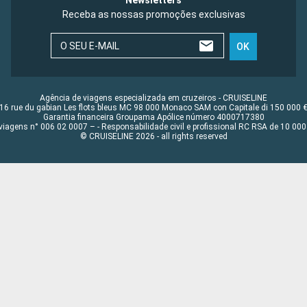
Newsletters
Receba as nossas promoções exclusivas
O SEU E-MAIL
OK
Agência de viagens especializada em cruzeiros - CRUISELINE
16 rue du gabian Les flots bleus MC 98 000 Monaco SAM con Capitale di 150 000 
Garantia financeira Groupama Apólice número 4000717380
viagens n° 006 02 0007 – - Responsabilidade civil e profissional RC RSA de 10 0
© CRUISELINE 2026 - all rights reserved