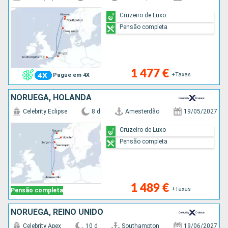
Cruzeiro de Luxo
Pensão completa
1 477 €
+Taxas
Pague em 4X
NORUEGA, HOLANDA
Celebrity Eclipse
8 d
Amesterdão
19/05/2027
Cruzeiro de Luxo
Pensão completa
1 489 €
+Taxas
Pensão completa
NORUEGA, REINO UNIDO
Celebrity Apex
10 d
Southampton
19/06/2027