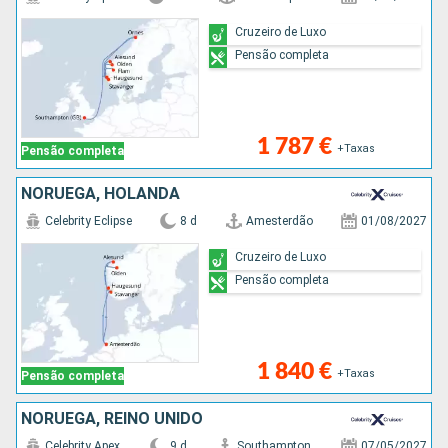
Cruzeiro de Luxo
Pensão completa
1 787 €
+Taxas
Pensão completa
NORUEGA, HOLANDA
Celebrity Eclipse
8 d
Amesterdão
01/08/2027
Cruzeiro de Luxo
Pensão completa
1 840 €
+Taxas
Pensão completa
NORUEGA, REINO UNIDO
Celebrity Apex
9 d
Southampton
07/05/2027