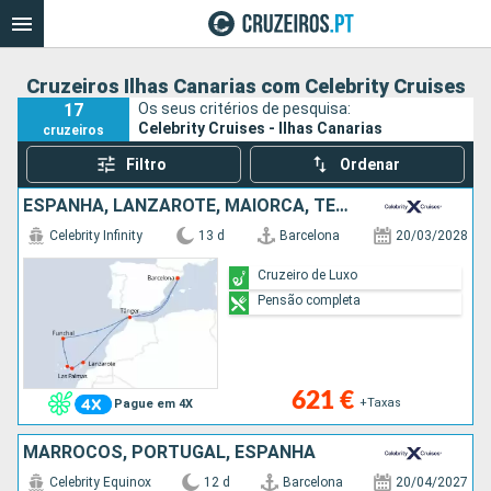
Cruzeiros Ilhas Canarias com Celebrity Cruises
17
Os seus critérios de pesquisa:
Celebrity Cruises - Ilhas Canarias
cruzeiros
Filtro
Ordenar
ESPANHA, LANZAROTE, MAIORCA, TENERIFE, PORTUGAL, MARROCOS
Celebrity Infinity
13 d
Barcelona
20/03/2028
Cruzeiro de Luxo
Pensão completa
621 €
+Taxas
Pague em 4X
MARROCOS, PORTUGAL, ESPANHA
Celebrity Equinox
12 d
Barcelona
20/04/2027