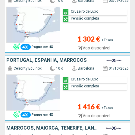
Celebrity Equinox
10 d
Barcelona
03/09/2026
Cruzeiro de Luxo
Pensão completa
1 302 €
+Taxas
Pague em 4X
Voo disponível
PORTUGAL, ESPANHA, MARROCOS
Celebrity Equinox
10 d
Barcelona
01/10/2026
Cruzeiro de Luxo
Pensão completa
1 416 €
+Taxas
Pague em 4X
Voo disponível
MARROCOS, MAIORCA, TENERIFE, LANZAROTE, GIBRALTAR, ESPANHA