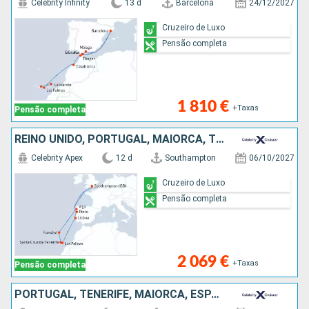
Celebrity Infinity
13 d
Barcelona
24/12/2027
Cruzeiro de Luxo
Pensão completa
1 810 €
+Taxas
Pensão completa
REINO UNIDO, PORTUGAL, MAIORCA, TENERIFE, ESPANHA
Celebrity Apex
12 d
Southampton
06/10/2027
Cruzeiro de Luxo
Pensão completa
2 069 €
+Taxas
Pensão completa
PORTUGAL, TENERIFE, MAIORCA, ESPANHA, REINO UNIDO