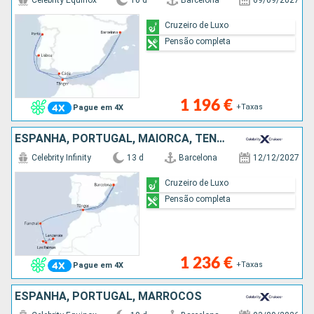
Celebrity Equinox
10 d
Barcelona
09/09/2027
Cruzeiro de Luxo
Pensão completa
1 196 €
+Taxas
Pague em 4X
ESPANHA, PORTUGAL, MAIORCA, TENERIFE, LANZAROTE, MARROCOS
Celebrity Infinity
13 d
Barcelona
12/12/2027
Cruzeiro de Luxo
Pensão completa
1 236 €
+Taxas
Pague em 4X
ESPANHA, PORTUGAL, MARROCOS