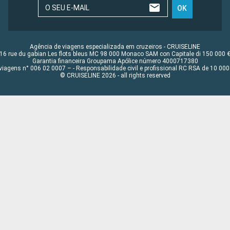
O SEU E-MAIL
OK
Agência de viagens especializada em cruzeiros - CRUISELINE
16 rue du gabian Les flots bleus MC 98 000 Monaco SAM con Capitale di 150 000 
Garantia financeira Groupama Apólice número 4000717380
viagens n° 006 02 0007 – - Responsabilidade civil e profissional RC RSA de 10 0
© CRUISELINE 2026 - all rights reserved