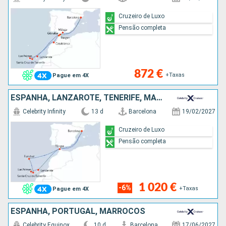
Cruzeiro de Luxo
Pensão completa
872 €
+Taxas
Pague em 4X
ESPANHA, LANZAROTE, TENERIFE, MAIORCA, PORTUGAL, MARROCOS
Celebrity Infinity
13 d
Barcelona
19/02/2027
Cruzeiro de Luxo
Pensão completa
1 020 €
-6%
+Taxas
Pague em 4X
ESPANHA, PORTUGAL, MARROCOS
Celebrity Equinox
10 d
Barcelona
17/06/2027