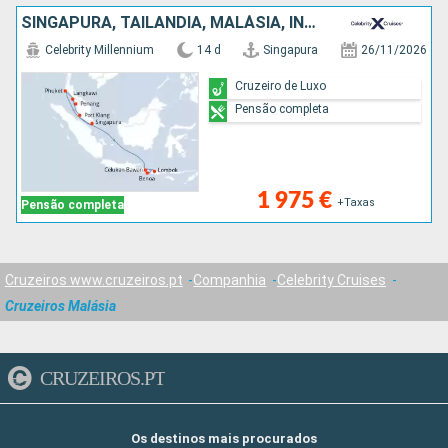
SINGAPURA, TAILÂNDIA, MALÁSIA, INDONÉSIA
Celebrity Millennium
14 d
Singapura
26/11/2026
Cruzeiro de Luxo
Pensão completa
1 975 €
+Taxas
Pensão completa
Cruzeiros www.cruzeiros.pt
Companhia
Celebrity Cruises
Cruzeiros Malásia
CRUZEIROS.PT
Os destinos mais procurados