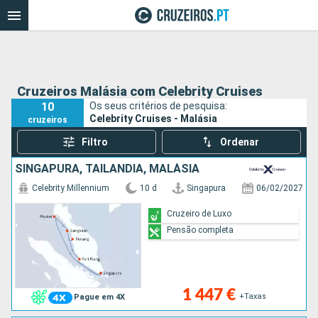
Cruzeiros Malásia com Celebrity Cruises
10
Os seus critérios de pesquisa:
Celebrity Cruises - Malásia
cruzeiros
Filtro
Ordenar
SINGAPURA, TAILÂNDIA, MALÁSIA
Celebrity Millennium
10 d
Singapura
06/02/2027
Cruzeiro de Luxo
Pensão completa
1 447 €
+Taxas
Pague em 4X