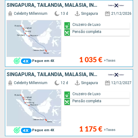
SINGAPURA, TAILÂNDIA, MALÁSIA, INDONÉSIA
Celebrity Millennium
13 d
Singapura
21/12/2026
Cruzeiro de Luxo
Pensão completa
1 035 €
+Taxas
Pague em 4X
SINGAPURA, TAILÂNDIA, MALÁSIA, INDONÉSIA
Celebrity Millennium
12 d
Singapura
12/12/2027
Cruzeiro de Luxo
Pensão completa
1 175 €
+Taxas
Pague em 4X