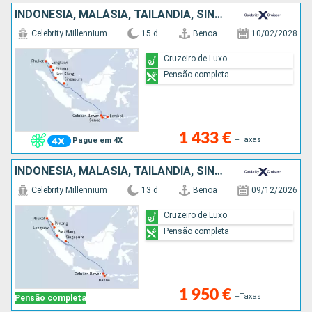
INDONÉSIA, MALÁSIA, TAILÂNDIA, SINGAPURA
Celebrity Millennium
15 d
Benoa
10/02/2028
Cruzeiro de Luxo
Pensão completa
1 433 €
+Taxas
Pague em 4X
INDONÉSIA, MALÁSIA, TAILÂNDIA, SINGAPURA
Celebrity Millennium
13 d
Benoa
09/12/2026
Cruzeiro de Luxo
Pensão completa
1 950 €
+Taxas
Pensão completa