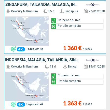
SINGAPURA, TAILÂNDIA, MALÁSIA, INDONÉSIA
Celebrity Millennium
15 d
Singapura
27/01/2028
Cruzeiro de Luxo
Pensão completa
1 360 €
+Taxas
Pague em 4X
INDONÉSIA, MALÁSIA, TAILÂNDIA, SINGAPURA
Celebrity Millennium
13 d
Benoa
15/01/2028
Cruzeiro de Luxo
Pensão completa
1 363 €
+Taxas
Pague em 4X