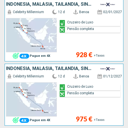
INDONÉSIA, MALÁSIA, TAILÂNDIA, SINGAPURA
Celebrity Millennium
12 d
Benoa
02/01/2027
Cruzeiro de Luxo
Pensão completa
928 €
+Taxas
Pague em 4X
INDONÉSIA, MALÁSIA, TAILÂNDIA, SINGAPURA
Celebrity Millennium
12 d
Benoa
01/12/2027
Cruzeiro de Luxo
Pensão completa
975 €
+Taxas
Pague em 4X