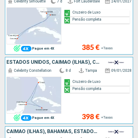
Celebrity Silhouette
7 d
Fort Lauderdale
24/01/2027
Cruzeiro de Luxo
Pensão completa
385 €
+Taxas
Pague em 4X
ESTADOS UNIDOS, CAIMÃO (ILHAS), CARAIBAS - MEXICO
Celebrity Constellation
8 d
Tampa
09/01/2028
Cruzeiro de Luxo
Pensão completa
398 €
+Taxas
Pague em 4X
CAIMÃO (ILHAS), BAHAMAS, ESTADOS UNIDOS