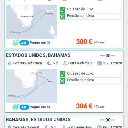
Cruzeiro de Luxo
Pensão completa
300 €
+Taxas
Pague em 4X
ESTADOS UNIDOS, BAHAMAS
Celebrity Reflection
5 d
Fort Lauderdale
31/01/2028
Cruzeiro de Luxo
Pensão completa
306 €
+Taxas
Pague em 4X
BAHAMAS, ESTADOS UNIDOS
Celebrity Summit
6 d
Fort Lauderdale
06/01/2028