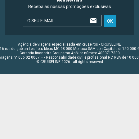
Newsletters
Receba as nossas promoções exclusivas
O SEU E-MAIL
OK
Agência de viagens especializada em cruzeiros - CRUISELINE
16 rue du gabian Les flots bleus MC 98 000 Monaco SAM con Capitale di 150 000 
Garantia financeira Groupama Apólice número 4000717380
viagens n° 006 02 0007 – - Responsabilidade civil e profissional RC RSA de 10 0
© CRUISELINE 2026 - all rights reserved