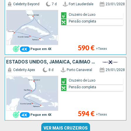
Celebrity Beyond
7 d
Fort Lauderdale
23/01/2028
Cruzeiro de Luxo
Pensão completa
590 €
+Taxas
Pague em 4X
ESTADOS UNIDOS, JAMAICA, CAIMÃO (ILHAS)
Celebrity Apex
8 d
Porto Canaveral
29/01/2028
Cruzeiro de Luxo
Pensão completa
594 €
+Taxas
Pague em 4X
VER MAIS CRUZEIROS