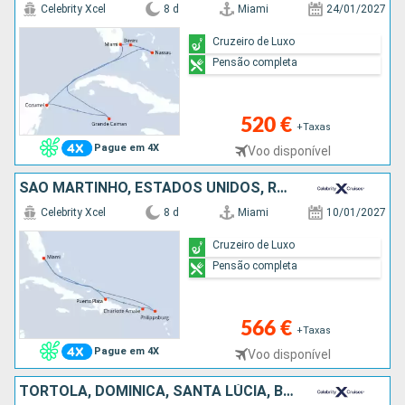
Celebrity Xcel
8 d
Miami
24/01/2027
Cruzeiro de Luxo
Pensão completa
520 €
+Taxas
Pague em 4X
Voo disponível
SÃO MARTINHO, ESTADOS UNIDOS, REPÚBLICA DOMINICANA
Celebrity Xcel
8 d
Miami
10/01/2027
Cruzeiro de Luxo
Pensão completa
566 €
+Taxas
Pague em 4X
Voo disponível
TORTOLA, DOMINICA, SANTA LÚCIA, BARBADOS, PORTO RICO