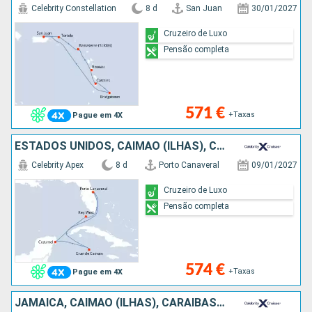
Celebrity Constellation
8 d
San Juan
30/01/2027
Cruzeiro de Luxo
Pensão completa
571 €
+Taxas
Pague em 4X
ESTADOS UNIDOS, CAIMÃO (ILHAS), CARAIBAS - MEXICO
Celebrity Apex
8 d
Porto Canaveral
09/01/2027
Cruzeiro de Luxo
Pensão completa
574 €
+Taxas
Pague em 4X
JAMAICA, CAIMÃO (ILHAS), CARAIBAS - MEXICO, ESTADOS UNIDOS