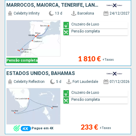
MARROCOS, MAIORCA, TENERIFE, LANZAROTE, GIBRALTAR, ESPANHA
Celebrity Infinity
13 d
Barcelona
24/12/2027
Cruzeiro de Luxo
Pensão completa
1 810 €
+Taxas
Pensão completa
ESTADOS UNIDOS, BAHAMAS
Celebrity Reflection
5 d
Fort Lauderdale
07/12/2026
Cruzeiro de Luxo
Pensão completa
233 €
+Taxas
Pague em 4X