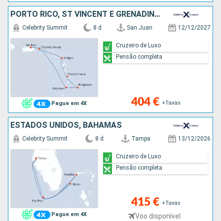
PORTO RICO, ST VINCENT E GRENADINES, BARBADOS, MARTINICA, ANTÍGUA E BARBUDA, ESTADOS UNIDOS
Celebrity Summit
8 d
San Juan
12/12/2027
Cruzeiro de Luxo
Pensão completa
404 €
+Taxas
Pague em 4X
ESTADOS UNIDOS, BAHAMAS
Celebrity Summit
8 d
Tampa
13/12/2026
Cruzeiro de Luxo
Pensão completa
415 €
+Taxas
Pague em 4X
Voo disponível