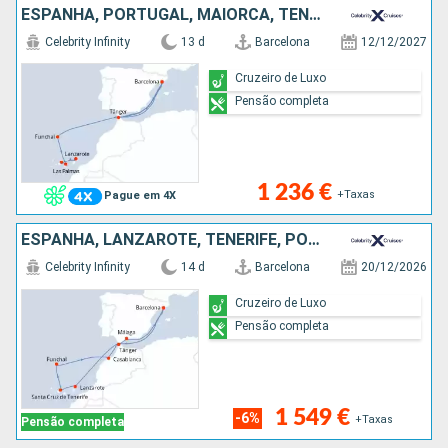
ESPANHA, PORTUGAL, MAIORCA, TENERIFE, LANZAROTE, MARROCOS
Celebrity Infinity
13 d
Barcelona
12/12/2027
Cruzeiro de Luxo
Pensão completa
1 236 €
+Taxas
Pague em 4X
ESPANHA, LANZAROTE, TENERIFE, PORTUGAL, MARROCOS
Celebrity Infinity
14 d
Barcelona
20/12/2026
Cruzeiro de Luxo
Pensão completa
1 549 €
-6%
+Taxas
Pensão completa