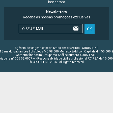
Instagram
Newsletters
Receba as nossas promoções exclusivas
O SEU E-MAIL
OK
Agência de viagens especializada em cruzeiros - CRUISELINE
16 rue du gabian Les flots bleus MC 98 000 Monaco SAM con Capitale di 150 000 
Garantia financeira Groupama Apólice número 4000717380
viagens n° 006 02 0007 – - Responsabilidade civil e profissional RC RSA de 10 0
© CRUISELINE 2026 - all rights reserved