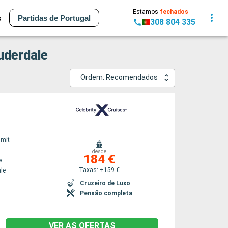
Estamos
fechados
s
Partidas de Portugal
308 804 335
auderdale
Ordem: Recomendados
mmit
desde
184 €
a
Taxas: +159 €
le
Cruzeiro de Luxo
Pensão completa
VER AS OFERTAS