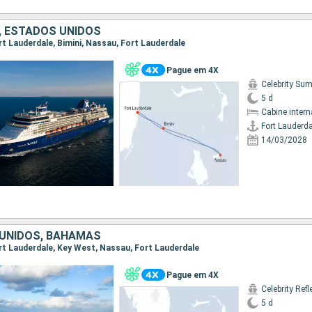
 ESTADOS UNIDOS
ort Lauderdale, Bimini, Nassau, Fort Lauderdale
Pague em 4X
Celebrity Su
5 d
Cabine intern
Fort Lauderda
14/03/2028
UNIDOS, BAHAMAS
Fort Lauderdale, Key West, Nassau, Fort Lauderdale
Pague em 4X
Celebrity Refl
5 d