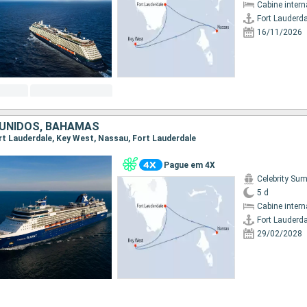
Cabine intern
Fort Lauderda
16/11/2026
UNIDOS, BAHAMAS
Fort Lauderdale, Key West, Nassau, Fort Lauderdale
Pague em 4X
Celebrity Su
5 d
Cabine intern
Fort Lauderda
29/02/2028