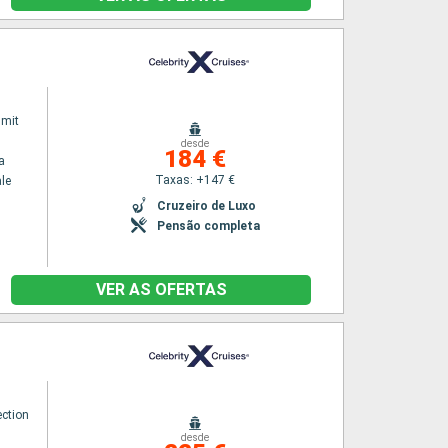
mmit
desde
184 €
a
Taxas: +147 €
le
Cruzeiro de Luxo
Pensão completa
VER AS OFERTAS
ection
desde