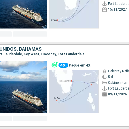
Fort Lauderda
15/11/2027
UNIDOS, BAHAMAS
Fort Lauderdale, Key West, Cococay, Fort Lauderdale
Pague em 4X
Celebrity Refl
5 d
Cabine intern
Fort Lauderda
09/11/2026