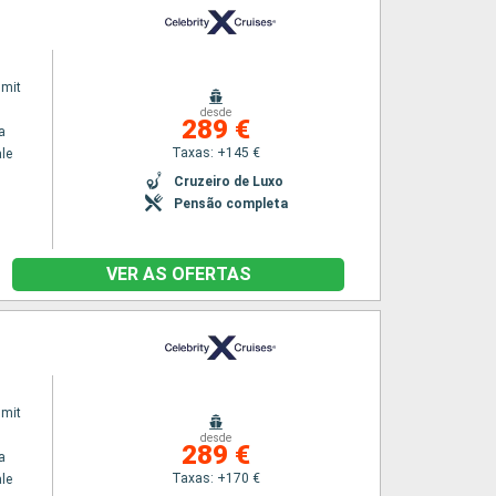
mmit
desde
289 €
a
Taxas: +145 €
le
Cruzeiro de Luxo
Pensão completa
VER AS OFERTAS
mmit
desde
289 €
a
Taxas: +170 €
le