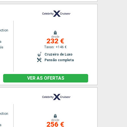
ection
desde
232 €
a
Taxas: +146 €
le
Cruzeiro de Luxo
Pensão completa
VER AS OFERTAS
ection
desde
256 €
a