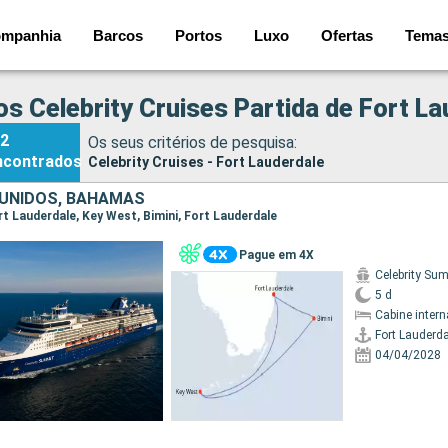
mpanhia
Barcos
Portos
Luxo
Ofertas
Tema
os Celebrity Cruises Partida de Fort L
2
Os seus critérios de pesquisa:
ncontrados
Celebrity Cruises - Fort Lauderdale
UNIDOS, BAHAMAS
ort Lauderdale, Key West, Bimini, Fort Lauderdale
Pague em 4X
Celebrity Su
5 d
Cabine intern
Fort Lauderda
04/04/2028