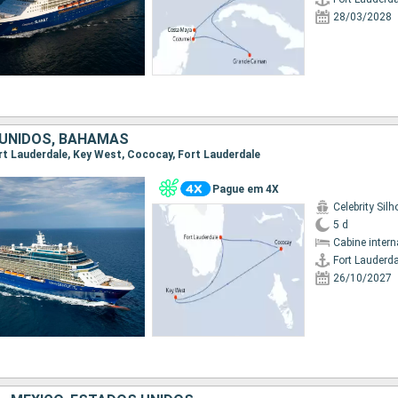
28/03/2028
UNIDOS, BAHAMAS
Fort Lauderdale, Key West, Cococay, Fort Lauderdale
Pague em 4X
Celebrity Silh
5 d
Cabine intern
Fort Lauderda
26/10/2027