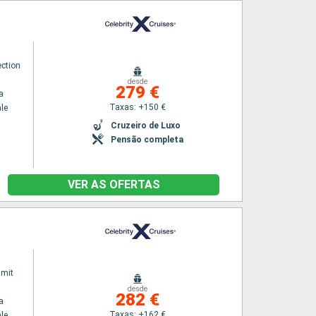
ection
desde
279 €
a
Taxas: +150 €
le
Cruzeiro de Luxo
Pensão completa
VER AS OFERTAS
mmit
desde
282 €
a
Taxas: +162 €
le