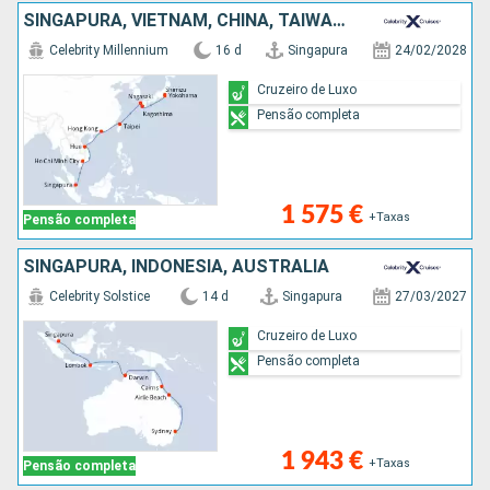
SINGAPURA, VIETNAM, CHINA, TAIWAN, JAPÃO
Celebrity Millennium
16 d
Singapura
24/02/2028
Cruzeiro de Luxo
Pensão completa
1 575 €
+Taxas
Pensão completa
SINGAPURA, INDONÉSIA, AUSTRALIA
Celebrity Solstice
14 d
Singapura
27/03/2027
Cruzeiro de Luxo
Pensão completa
1 943 €
+Taxas
Pensão completa