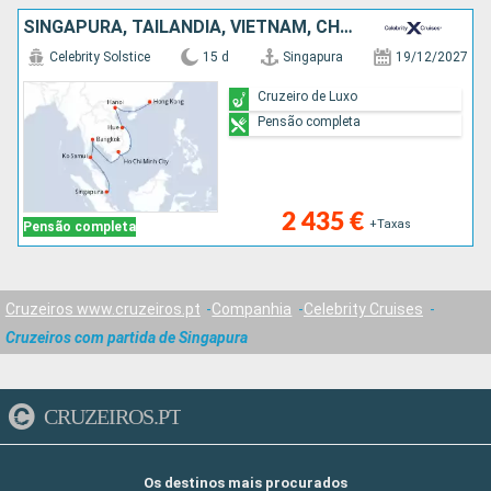
SINGAPURA, TAILÂNDIA, VIETNAM, CHINA
Celebrity Solstice
15 d
Singapura
19/12/2027
Cruzeiro de Luxo
Pensão completa
2 435 €
+Taxas
Pensão completa
Cruzeiros www.cruzeiros.pt
Companhia
Celebrity Cruises
Cruzeiros com partida de Singapura
CRUZEIROS.PT
Os destinos mais procurados