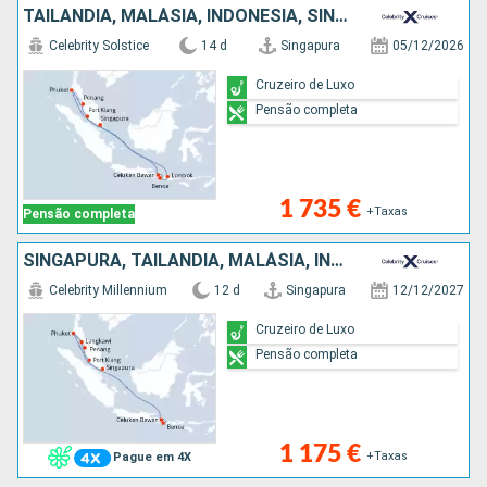
TAILÂNDIA, MALÁSIA, INDONÉSIA, SINGAPURA
Celebrity Solstice
14 d
Singapura
05/12/2026
Cruzeiro de Luxo
Pensão completa
1 735 €
+Taxas
Pensão completa
SINGAPURA, TAILÂNDIA, MALÁSIA, INDONÉSIA
Celebrity Millennium
12 d
Singapura
12/12/2027
Cruzeiro de Luxo
Pensão completa
1 175 €
+Taxas
Pague em 4X