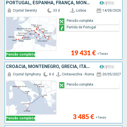
PORTUGAL, ESPANHA, FRANÇA, MÔNACO, MONTENEGRO, ITÁLIA, CROÁCIA, GRÉCIA
Crystal Serenity
33 d
Lisboa
14/08/2026
Pensão completa
Partida de Portugal
19 431 €
+Taxas
Pensão completa
CROÁCIA, MONTENEGRO, GRÉCIA, ITÁLIA, MALTA
Crystal Symphony
8 d
Civitavecchia - Roma
20/05/2027
Pensão completa
3 485 €
+Taxas
Pensão completa