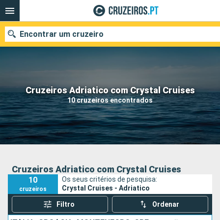
Encontrar um cruzeiro
Quando ir?
Cruzeiros Adriatico com Crystal Cruises
10 cruzeiros encontrados
Data de partida
Portos
Companhias
Pesquisar
Cruzeiros Adriatico com Crystal Cruises
10
Os seus critérios de pesquisa:
Crystal Cruises - Adriatico
cruzeiros
Filtro
Ordenar