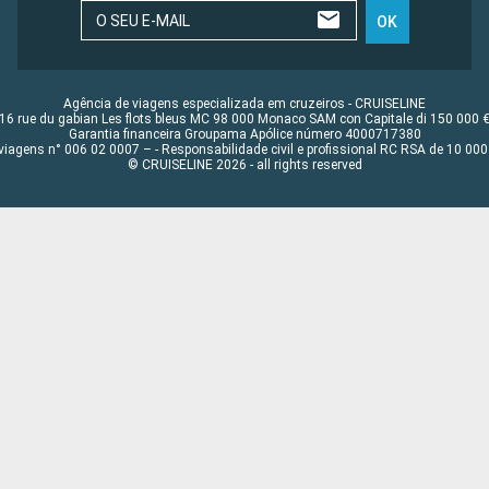
O SEU E-MAIL
OK
Agência de viagens especializada em cruzeiros - CRUISELINE
16 rue du gabian Les flots bleus MC 98 000 Monaco SAM con Capitale di 150 000 
Garantia financeira Groupama Apólice número 4000717380
viagens n° 006 02 0007 – - Responsabilidade civil e profissional RC RSA de 10 0
© CRUISELINE 2026 - all rights reserved