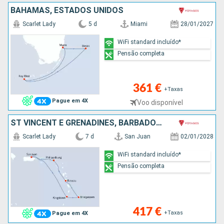
BAHAMAS, ESTADOS UNIDOS
Scarlet Lady
5 d
Miami
28/01/2027
WiFi standard incluído*
Pensão completa
361 €
+Taxas
Pague em 4X
Voo disponível
ST VINCENT E GRENADINES, BARBADOS, DOMINICA, SÃO MARTINHO, PORTO RICO
Scarlet Lady
7 d
San Juan
02/01/2028
WiFi standard incluído*
Pensão completa
417 €
+Taxas
Pague em 4X