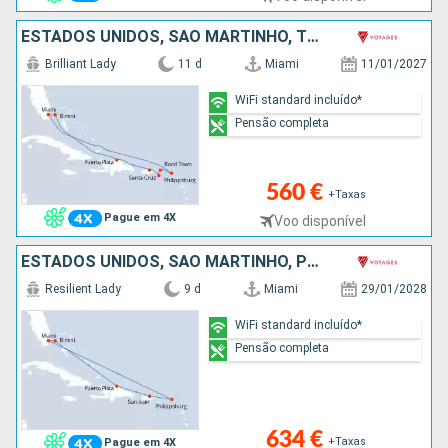
ESTADOS UNIDOS, SÃO MARTINHO, TORTOLA, SANTA CRUZ, PORTO RICO, REPÚBLICA DOMINICANA, BAHAMAS
Brilliant Lady
11 d
Miami
11/01/2027
WiFi standard incluído*
Pensão completa
560 €
+Taxas
Pague em 4X
Voo disponível
ESTADOS UNIDOS, SÃO MARTINHO, PORTO RICO, REPÚBLICA DOMINICANA, BAHAMAS
Resilient Lady
9 d
Miami
29/01/2028
WiFi standard incluído*
Pensão completa
634 €
+Taxas
Pague em 4X