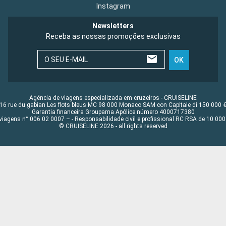
Instagram
Newsletters
Receba as nossas promoções exclusivas
O SEU E-MAIL
OK
Agência de viagens especializada em cruzeiros - CRUISELINE
16 rue du gabian Les flots bleus MC 98 000 Monaco SAM con Capitale di 150 000 
Garantia financeira Groupama Apólice número 4000717380
viagens n° 006 02 0007 – - Responsabilidade civil e profissional RC RSA de 10 0
© CRUISELINE 2026 - all rights reserved