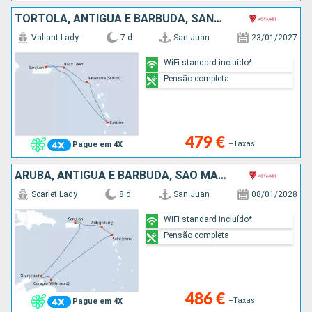
TORTOLA, ANTÍGUA E BARBUDA, SANTA LÚCIA, PORTO RICO
Valiant Lady
7 d
San Juan
23/01/2027
WiFi standard incluído*
Pensão completa
479 €
+Taxas
Pague em 4X
ARUBA, ANTÍGUA E BARBUDA, SÃO MARTINHO, PORTO RICO
Scarlet Lady
8 d
San Juan
08/01/2028
WiFi standard incluído*
Pensão completa
486 €
+Taxas
Pague em 4X