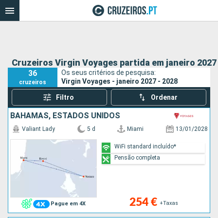
Cruzeiros Virgin Voyages partida em janeiro 2027
36
Os seus critérios de pesquisa:
Virgin Voyages - janeiro 2027 - 2028
cruzeiros
Filtro
Ordenar
BAHAMAS, ESTADOS UNIDOS
Valiant Lady
5 d
Miami
13/01/2028
WiFi standard incluído*
Pensão completa
254 €
+Taxas
Pague em 4X