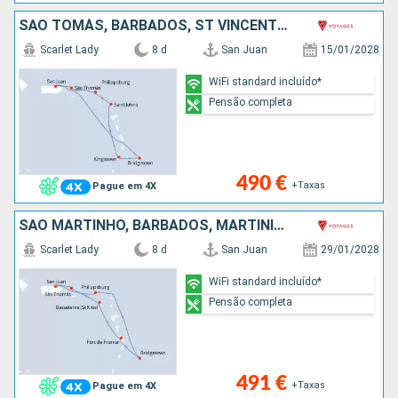
SÃO TOMÁS, BARBADOS, ST VINCENT E GRENADINES, ANTÍGUA E BARBUDA, SÃO MARTINHO, PORTO RICO
Scarlet Lady
8 d
San Juan
15/01/2028
WiFi standard incluído*
Pensão completa
490 €
+Taxas
Pague em 4X
SÃO MARTINHO, BARBADOS, MARTINICA, SÃO TOMÁS, PORTO RICO
Scarlet Lady
8 d
San Juan
29/01/2028
WiFi standard incluído*
Pensão completa
491 €
+Taxas
Pague em 4X