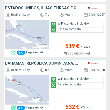
ESTADOS UNIDOS, ILHAS TURCAS E CAICOS, REPÚBLICA DOMINICANA
Resilient Lady
7 d
Miami
24/01/2027
WiFi standard incluído*
Pensão completa
519 €
+Taxas
Pague em 4X
Voo disponível
BAHAMAS, REPÚBLICA DOMINICANA, ESTADOS UNIDOS
Resilient Lady
8 d
Miami
02/01/2028
WiFi standard incluído*
Pensão completa
532 €
+Taxas
Pague em 4X