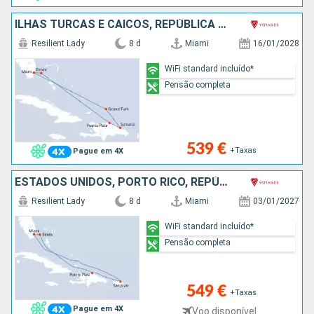
ILHAS TURCAS E CAICOS, REPÚBLICA DOMINICANA, BAHAMAS, ESTADOS UNIDOS
Resilient Lady
8 d
Miami
16/01/2028
WiFi standard incluído*
Pensão completa
539 €
+Taxas
Pague em 4X
ESTADOS UNIDOS, PORTO RICO, REPÚBLICA DOMINICANA, BAHAMAS
Resilient Lady
8 d
Miami
03/01/2027
WiFi standard incluído*
Pensão completa
549 €
+Taxas
Pague em 4X
Voo disponível