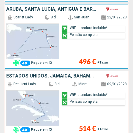
ARUBA, SANTA LÚCIA, ANTÍGUA E BARBUDA, SÃO MARTINHO, PORTO RICO
Scarlet Lady
8 d
San Juan
22/01/2028
WiFi standard incluído*
Pensão completa
496 €
+Taxas
Pague em 4X
ESTADOS UNIDOS, JAMAICA, BAHAMAS
Resilient Lady
8 d
Miami
09/01/2028
WiFi standard incluído*
Pensão completa
514 €
+Taxas
Pague em 4X