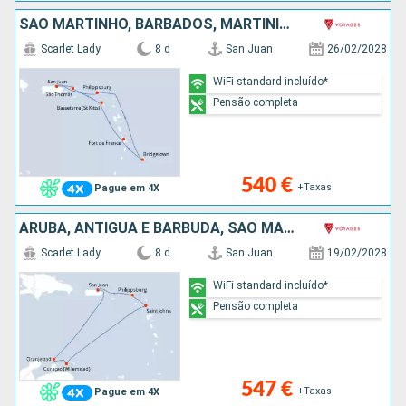
SÃO MARTINHO, BARBADOS, MARTINICA, SÃO TOMÁS, PORTO RICO
Scarlet Lady
8 d
San Juan
26/02/2028
WiFi standard incluído*
Pensão completa
540 €
+Taxas
Pague em 4X
ARUBA, ANTÍGUA E BARBUDA, SÃO MARTINHO, PORTO RICO
Scarlet Lady
8 d
San Juan
19/02/2028
WiFi standard incluído*
Pensão completa
547 €
+Taxas
Pague em 4X