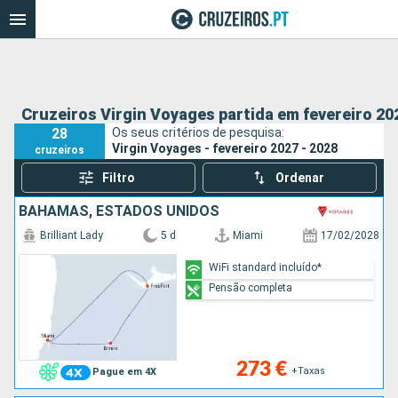
Cruzeiros Virgin Voyages partida em fevereiro 20
28
Os seus critérios de pesquisa:
Virgin Voyages - fevereiro 2027 - 2028
cruzeiros
Filtro
Ordenar
BAHAMAS, ESTADOS UNIDOS
Brilliant Lady
5 d
Miami
17/02/2028
WiFi standard incluído*
Pensão completa
273 €
+Taxas
Pague em 4X