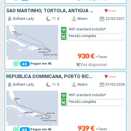
SÃO MARTINHO, TORTOLA, ANTÍGUA E BARBUDA, BAHAMAS, ESTADOS UNIDOS
Brilliant Lady
11 d
Miami
22/02/2027
WiFi standard incluído*
Pensão completa
930 €
+Taxas
Pague em 4X
Voo disponível
REPÚBLICA DOMINICANA, PORTO RICO, TORTOLA, SÃO TOMÁS, SÃO MARTINHO, ESTADOS UNIDOS
Brilliant Lady
11 d
Miami
07/02/2028
WiFi standard incluído*
Pensão completa
939 €
+Taxas
Pague em 4X