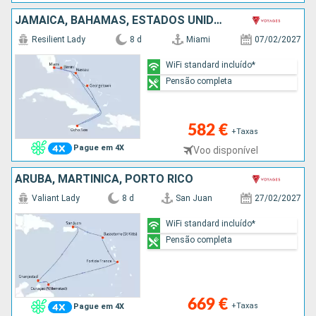
JAMAICA, BAHAMAS, ESTADOS UNIDOS
Resilient Lady
8 d
Miami
07/02/2027
WiFi standard incluído*
Pensão completa
582 €
+Taxas
Pague em 4X
Voo disponível
ARUBA, MARTINICA, PORTO RICO
Valiant Lady
8 d
San Juan
27/02/2027
WiFi standard incluído*
Pensão completa
669 €
+Taxas
Pague em 4X