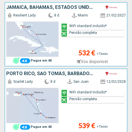
JAMAICA, BAHAMAS, ESTADOS UNIDOS
Resilient Lady
8 d
Miami
21/02/2027
WiFi standard incluído*
Pensão completa
532 €
+Taxas
Pague em 4X
Voo disponível
PORTO RICO, SÃO TOMÁS, BARBADOS, SANTA LÚCIA, ANTÍGUA E BARBUDA, SÃO MARTINHO
Scarlet Lady
8 d
San Juan
12/02/2028
WiFi standard incluído*
Pensão completa
539 €
+Taxas
Pague em 4X