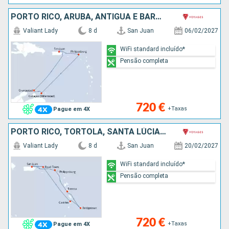
PORTO RICO, ARUBA, ANTÍGUA E BARBUDA, SÃO MARTINHO
Valiant Lady
8 d
San Juan
06/02/2027
WiFi standard incluído*
Pensão completa
720 €
+Taxas
Pague em 4X
PORTO RICO, TORTOLA, SANTA LÚCIA, BARBADOS, DOMINICA, SÃO MARTINHO
Valiant Lady
8 d
San Juan
20/02/2027
WiFi standard incluído*
Pensão completa
720 €
+Taxas
Pague em 4X