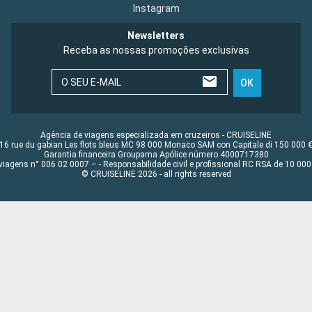
Instagram
Newsletters
Receba as nossas promoções exclusivas
O SEU E-MAIL
OK
Agência de viagens especializada em cruzeiros - CRUISELINE
16 rue du gabian Les flots bleus MC 98 000 Monaco SAM con Capitale di 150 000 
Garantia financeira Groupama Apólice número 4000717380
viagens n° 006 02 0007 – - Responsabilidade civil e profissional RC RSA de 10 0
© CRUISELINE 2026 - all rights reserved