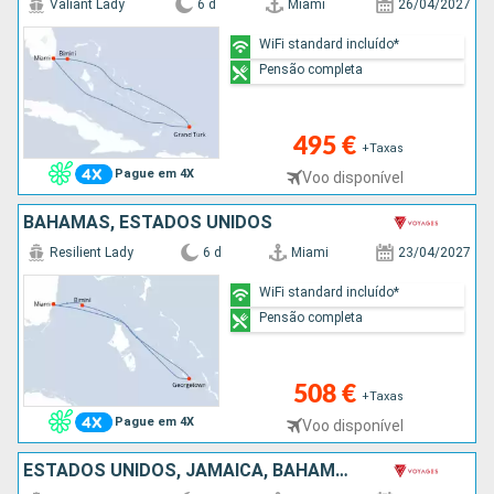
Valiant Lady
6 d
Miami
26/04/2027
WiFi standard incluído*
Pensão completa
495 €
+Taxas
Pague em 4X
Voo disponível
BAHAMAS, ESTADOS UNIDOS
Resilient Lady
6 d
Miami
23/04/2027
WiFi standard incluído*
Pensão completa
508 €
+Taxas
Pague em 4X
Voo disponível
ESTADOS UNIDOS, JAMAICA, BAHAMAS