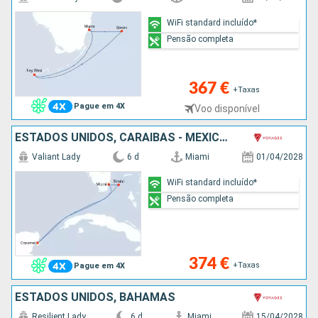
WiFi standard incluído*
Pensão completa
367 €
+Taxas
Pague em 4X
Voo disponível
ESTADOS UNIDOS, CARAIBAS - MEXICO, BAHAMAS
Valiant Lady
6 d
Miami
01/04/2028
WiFi standard incluído*
Pensão completa
374 €
+Taxas
Pague em 4X
ESTADOS UNIDOS, BAHAMAS
Resilient Lady
6 d
Miami
15/04/2028