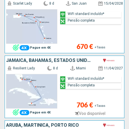
Scarlet Lady
8 d
San Juan
15/04/2028
WiFi standard incluído*
Pensão completa
670 €
+Taxas
Pague em 4X
JAMAICA, BAHAMAS, ESTADOS UNIDOS
Resilient Lady
8 d
Miami
11/04/2027
WiFi standard incluído*
Pensão completa
706 €
+Taxas
Pague em 4X
Voo disponível
ARUBA, MARTINICA, PORTO RICO