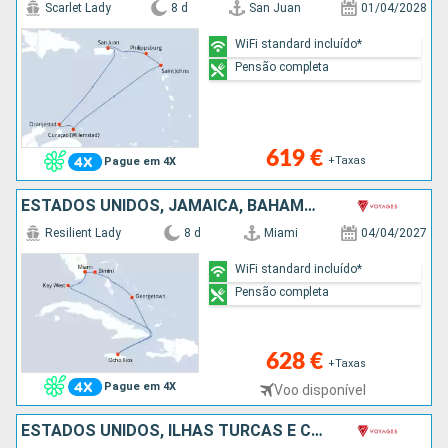
Scarlet Lady
8 d
San Juan
01/04/2028
WiFi standard incluído*
Pensão completa
619 €
+Taxas
Pague em 4X
ESTADOS UNIDOS, JAMAICA, BAHAMAS
Resilient Lady
8 d
Miami
04/04/2027
WiFi standard incluído*
Pensão completa
628 €
+Taxas
Pague em 4X
Voo disponível
ESTADOS UNIDOS, ILHAS TURCAS E CAICOS, REPÚBLICA DOMINICANA, BAHAMAS