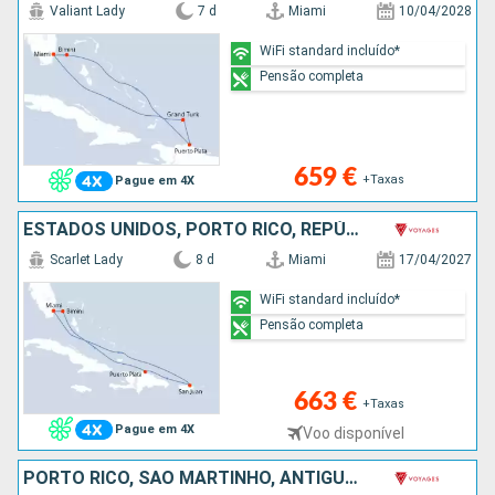
Valiant Lady
7 d
Miami
10/04/2028
WiFi standard incluído*
Pensão completa
659 €
+Taxas
Pague em 4X
ESTADOS UNIDOS, PORTO RICO, REPÚBLICA DOMINICANA, BAHAMAS
Scarlet Lady
8 d
Miami
17/04/2027
WiFi standard incluído*
Pensão completa
663 €
+Taxas
Pague em 4X
Voo disponível
PORTO RICO, SÃO MARTINHO, ANTÍGUA E BARBUDA, SÃO CRISTÓVÃO E NEVES, SANTA LÚCIA, SÃO TOMÁS