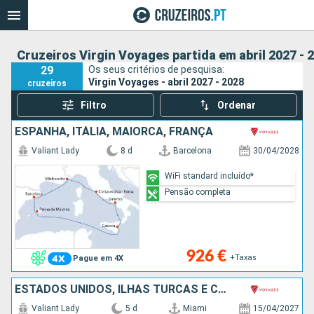
Cruzeiros Virgin Voyages partida em abril 2027 - 
29
Os seus critérios de pesquisa:
Virgin Voyages - abril 2027 - 2028
cruzeiros
Filtro
Ordenar
ESPANHA, ITÁLIA, MAIORCA, FRANÇA
Valiant Lady
8 d
Barcelona
30/04/2028
WiFi standard incluído*
Pensão completa
926 €
+Taxas
Pague em 4X
ESTADOS UNIDOS, ILHAS TURCAS E CAICOS
Valiant Lady
5 d
Miami
15/04/2027