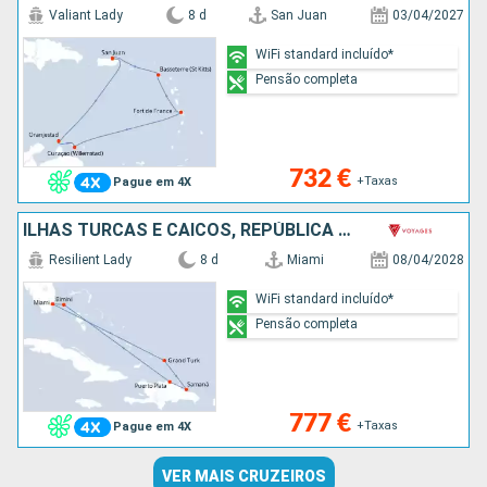
Valiant Lady
8 d
San Juan
03/04/2027
WiFi standard incluído*
Pensão completa
732 €
+Taxas
Pague em 4X
ILHAS TURCAS E CAICOS, REPÚBLICA DOMINICANA, BAHAMAS, ESTADOS UNIDOS
Resilient Lady
8 d
Miami
08/04/2028
WiFi standard incluído*
Pensão completa
777 €
+Taxas
Pague em 4X
VER MAIS CRUZEIROS