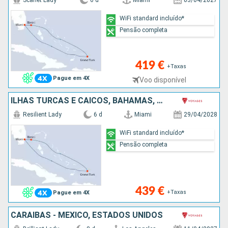
Scarlet Lady
6 d
Miami
03/04/2027
WiFi standard incluído*
Pensão completa
419 €
+Taxas
Pague em 4X
Voo disponível
ILHAS TURCAS E CAICOS, BAHAMAS, ESTADOS UNIDOS
Resilient Lady
6 d
Miami
29/04/2028
WiFi standard incluído*
Pensão completa
439 €
+Taxas
Pague em 4X
CARAIBAS - MEXICO, ESTADOS UNIDOS