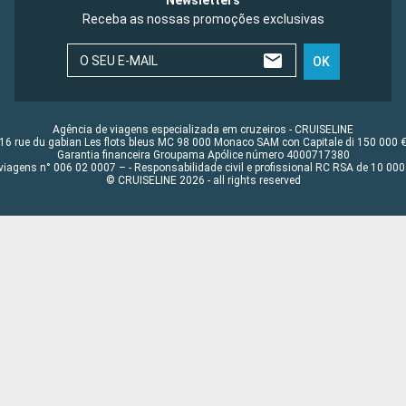
Newsletters
Receba as nossas promoções exclusivas
O SEU E-MAIL
OK
Agência de viagens especializada em cruzeiros - CRUISELINE
16 rue du gabian Les flots bleus MC 98 000 Monaco SAM con Capitale di 150 000 
Garantia financeira Groupama Apólice número 4000717380
viagens n° 006 02 0007 – - Responsabilidade civil e profissional RC RSA de 10 0
© CRUISELINE 2026 - all rights reserved