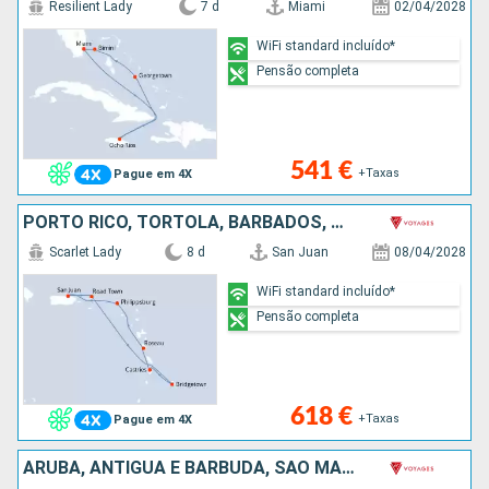
Resilient Lady
7 d
Miami
02/04/2028
WiFi standard incluído*
Pensão completa
541 €
+Taxas
Pague em 4X
PORTO RICO, TORTOLA, BARBADOS, SANTA LÚCIA, DOMINICA, SÃO MARTINHO
Scarlet Lady
8 d
San Juan
08/04/2028
WiFi standard incluído*
Pensão completa
618 €
+Taxas
Pague em 4X
ARUBA, ANTÍGUA E BARBUDA, SÃO MARTINHO, PORTO RICO