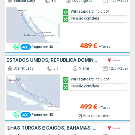
Brilliant Lady
8 d
Los Angeles
11/04/2027
WiFi standard incluído*
Pensão completa
489 €
+Taxas
Pague em 4X
ESTADOS UNIDOS, REPÚBLICA DOMINICANA, BAHAMAS
Scarlet Lady
6 d
Miami
12/04/2027
WiFi standard incluído*
Pensão completa
492 €
+Taxas
Pague em 4X
Voo disponível
ILHAS TURCAS E CAICOS, BAHAMAS, ESTADOS UNIDOS