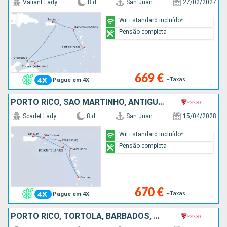
Valiant Lady
8 d
San Juan
27/02/2027
WiFi standard incluído*
Pensão completa
669 €
+Taxas
Pague em 4X
PORTO RICO, SÃO MARTINHO, ANTÍGUA E BARBUDA, SÃO CRISTÓVÃO E NEVES, SANTA LÚCIA, SÃO TOMÁS
Scarlet Lady
8 d
San Juan
15/04/2028
WiFi standard incluído*
Pensão completa
670 €
+Taxas
Pague em 4X
PORTO RICO, TORTOLA, BARBADOS, SANTA LÚCIA, DOMINICA, SÃO MARTINHO