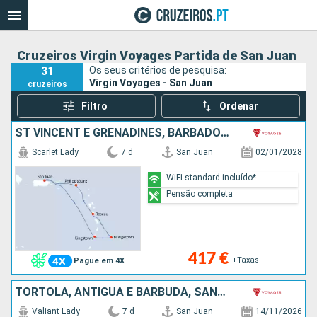
Cruzeiros Virgin Voyages Partida de San Juan
31
Os seus critérios de pesquisa:
Virgin Voyages - San Juan
cruzeiros
Filtro
Ordenar
ST VINCENT E GRENADINES, BARBADOS, DOMINICA, SÃO MARTINHO, PORTO RICO
Scarlet Lady
7 d
San Juan
02/01/2028
WiFi standard incluído*
Pensão completa
417 €
+Taxas
Pague em 4X
TORTOLA, ANTÍGUA E BARBUDA, SANTA LÚCIA, PORTO RICO
Valiant Lady
7 d
San Juan
14/11/2026