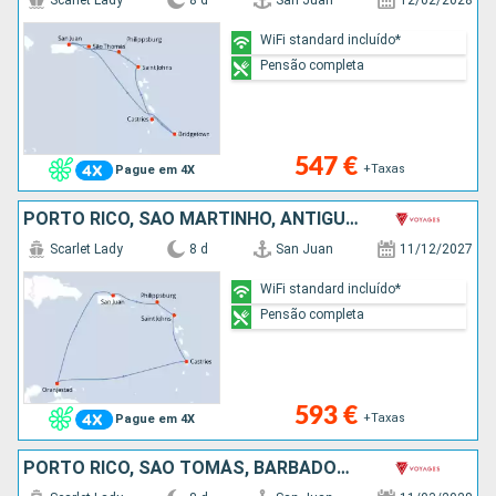
Scarlet Lady
8 d
San Juan
12/02/2028
WiFi standard incluído*
Pensão completa
547 €
+Taxas
Pague em 4X
PORTO RICO, SÃO MARTINHO, ANTÍGUA E BARBUDA, SANTA LÚCIA, ARUBA
Scarlet Lady
8 d
San Juan
11/12/2027
WiFi standard incluído*
Pensão completa
593 €
+Taxas
Pague em 4X
PORTO RICO, SÃO TOMÁS, BARBADOS, MARTINICA, DOMINICA, SÃO MARTINHO