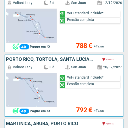
Valiant Lady
8 d
San Juan
12/12/2026
WiFi standard incluído*
Pensão completa
788 €
+Taxas
Pague em 4X
PORTO RICO, TORTOLA, SANTA LÚCIA, BARBADOS, DOMINICA, SÃO MARTINHO
Valiant Lady
8 d
San Juan
20/02/2027
WiFi standard incluído*
Pensão completa
792 €
+Taxas
Pague em 4X
MARTINICA, ARUBA, PORTO RICO