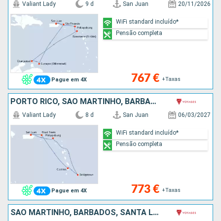
Valiant Lady
9 d
San Juan
20/11/2026
WiFi standard incluído*
Pensão completa
767 €
+Taxas
Pague em 4X
PORTO RICO, SÃO MARTINHO, BARBADOS, SANTA LÚCIA, ANTÍGUA E BARBUDA, TORTOLA
Valiant Lady
8 d
San Juan
06/03/2027
WiFi standard incluído*
Pensão completa
773 €
+Taxas
Pague em 4X
SÃO MARTINHO, BARBADOS, SANTA LÚCIA, MARTINICA, PORTO RICO