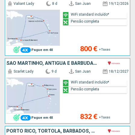
Valiant Lady
8 d
San Juan
19/12/2026
WiFi standard incluído*
Pensão completa
800 €
+Taxas
Pague em 4X
SÃO MARTINHO, ANTÍGUA E BARBUDA, DOMINICA, ARUBA, PORTO RICO
Scarlet Lady
9 d
San Juan
18/12/2027
WiFi standard incluído*
Pensão completa
832 €
+Taxas
Pague em 4X
PORTO RICO, TORTOLA, BARBADOS, SANTA LÚCIA, ANTÍGUA E BARBUDA, SÃO MARTINHO