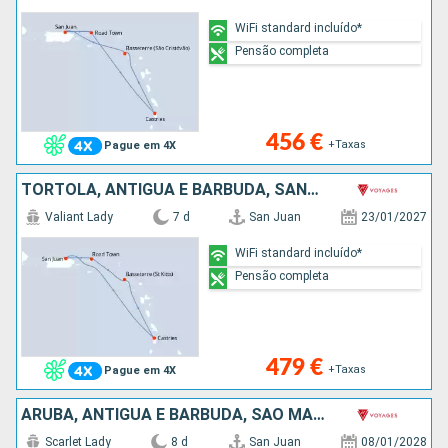
WiFi standard incluído*
Pensão completa
456 €
+Taxas
Pague em 4X
TORTOLA, ANTÍGUA E BARBUDA, SANTA LÚCIA, PORTO RICO
Valiant Lady
7 d
San Juan
23/01/2027
WiFi standard incluído*
Pensão completa
479 €
+Taxas
Pague em 4X
ARUBA, ANTÍGUA E BARBUDA, SÃO MARTINHO, PORTO RICO
Scarlet Lady
8 d
San Juan
08/01/2028