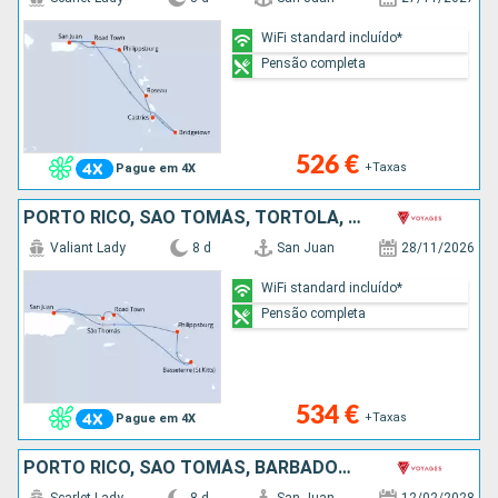
WiFi standard incluído*
Pensão completa
526 €
+Taxas
Pague em 4X
PORTO RICO, SÃO TOMÁS, TORTOLA, ANTÍGUA E BARBUDA, SÃO MARTINHO
Valiant Lady
8 d
San Juan
28/11/2026
WiFi standard incluído*
Pensão completa
534 €
+Taxas
Pague em 4X
PORTO RICO, SÃO TOMÁS, BARBADOS, SANTA LÚCIA, ANTÍGUA E BARBUDA, SÃO MARTINHO