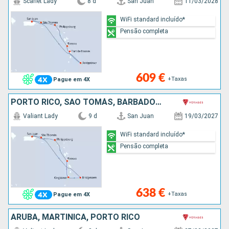
Scarlet Lady
8 d
San Juan
11/03/2028
WiFi standard incluído*
Pensão completa
609 €
+Taxas
Pague em 4X
PORTO RICO, SÃO TOMÁS, BARBADOS, ST VINCENT E GRENADINES, DOMINICA, SÃO MARTINHO
Valiant Lady
9 d
San Juan
19/03/2027
WiFi standard incluído*
Pensão completa
638 €
+Taxas
Pague em 4X
ARUBA, MARTINICA, PORTO RICO