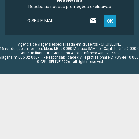
Newsletters
Receba as nossas promoções exclusivas
O SEU E-MAIL
OK
Agência de viagens especializada em cruzeiros - CRUISELINE
16 rue du gabian Les flots bleus MC 98 000 Monaco SAM con Capitale di 150 000 
Garantia financeira Groupama Apólice número 4000717380
viagens n° 006 02 0007 – - Responsabilidade civil e profissional RC RSA de 10 0
© CRUISELINE 2026 - all rights reserved