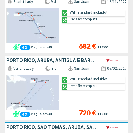
Scarlet Lady
9 d
San Juan
12/11/2027
WiFi standard incluído*
Pensão completa
682 €
+Taxas
Pague em 4X
PORTO RICO, ARUBA, ANTÍGUA E BARBUDA, SÃO MARTINHO
Valiant Lady
8 d
San Juan
06/02/2027
WiFi standard incluído*
Pensão completa
720 €
+Taxas
Pague em 4X
PORTO RICO, SÃO TOMÁS, ARUBA, SÃO MARTINHO