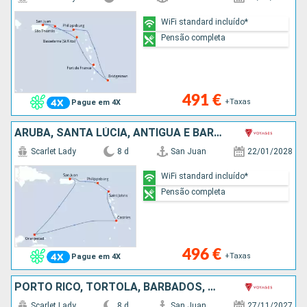
WiFi standard incluído*
Pensão completa
491 €
+Taxas
Pague em 4X
ARUBA, SANTA LÚCIA, ANTÍGUA E BARBUDA, SÃO MARTINHO, PORTO RICO
Scarlet Lady
8 d
San Juan
22/01/2028
WiFi standard incluído*
Pensão completa
496 €
+Taxas
Pague em 4X
PORTO RICO, TORTOLA, BARBADOS, SANTA LÚCIA, DOMINICA, SÃO MARTINHO
Scarlet Lady
8 d
San Juan
27/11/2027