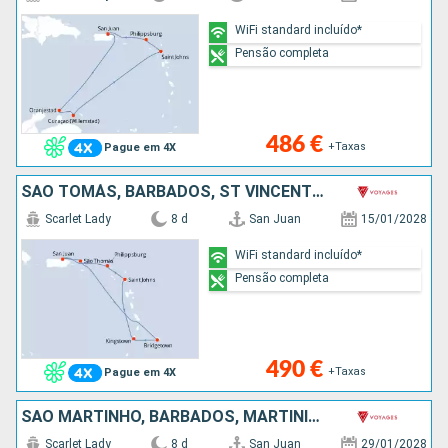
WiFi standard incluído*
Pensão completa
486 €
+Taxas
Pague em 4X
SÃO TOMÁS, BARBADOS, ST VINCENT E GRENADINES, ANTÍGUA E BARBUDA, SÃO MARTINHO, PORTO RICO
Scarlet Lady
8 d
San Juan
15/01/2028
WiFi standard incluído*
Pensão completa
490 €
+Taxas
Pague em 4X
SÃO MARTINHO, BARBADOS, MARTINICA, SÃO TOMÁS, PORTO RICO
Scarlet Lady
8 d
San Juan
29/01/2028