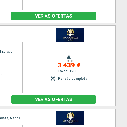
VER AS OFERTAS
 Europa
desde
3 439 €
Taxas: +200 €
28
Pensão completa
VER AS OFERTAS
Itinerário : Dubai, Abu Dhabi, Sir Bani, Muscat, Safaga, Canal de suez (saída), Canal de Suez, La Valleta, Nápoles, Civitavecchia - Roma