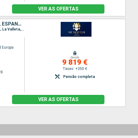
VER AS OFERTAS
QATAR, EMIRATOS ÁRABES UNIDOS, OMÃ, EGITO, MALTA, ITÁLIA, FRANÇA, ESPANHA
Itinerário : Doha, Dubai, Abu Dhabi, Sir Bani, Muscat, Safaga, Canal de suez (saída), Canal de Suez, La Valleta, Nápoles, Civitavecchia - Roma, Génova, Marselha, Barcelona
 Europa
desde
9 819 €
Taxas: +350 €
28
Pensão completa
VER AS OFERTAS