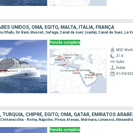
BES UNIDOS, OMÃ, EGITO, MALTA, ITÁLIA, FRANÇA
Pensão completa
MSC World
21 d
Suíte
Dubai
01/04/20
A, TURQUIA, CHIPRE, EGITO, OMÃ, QATAR, EMIRATOS ÁRAB
Pensão completa