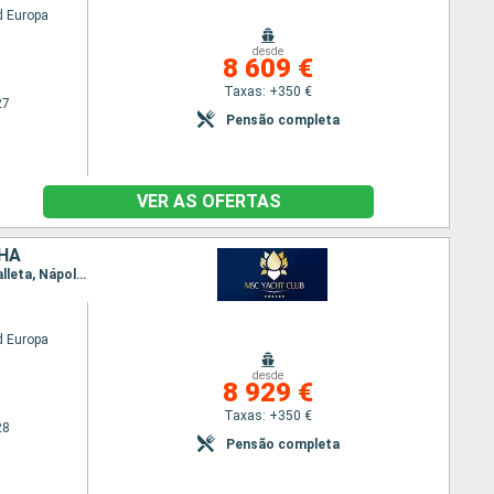
 Europa
desde
8 609 €
Taxas: +350 €
27
Pensão completa
VER AS OFERTAS
NHA
Itinerário : Dubai, Abu Dhabi, Sir Bani, Muscat, Safaga, Canal de suez (saída), Canal de Suez, La Valleta, Nápoles, Civitavecchia - Roma, Génova, Marselha, Barcelona
 Europa
desde
8 929 €
Taxas: +350 €
28
Pensão completa