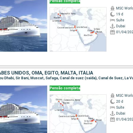
Pensão completa
MSC World
19 d
Suíte
Dubai
01/04/20
BES UNIDOS, OMÃ, EGITO, MALTA, ITÁLIA
Pensão completa
MSC World
20 d
Suíte
Dubai
01/04/20