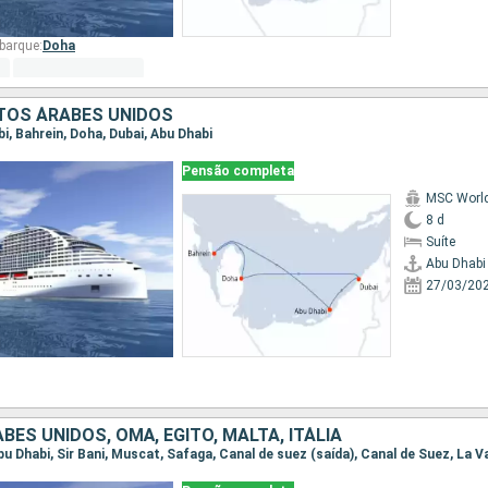
barque:
Doha
TOS ÁRABES UNIDOS
bi, Bahrein, Doha, Dubai, Abu Dhabi
Pensão completa
MSC World
8 d
Suíte
Abu Dhabi
27/03/20
BES UNIDOS, OMÃ, EGITO, MALTA, ITÁLIA