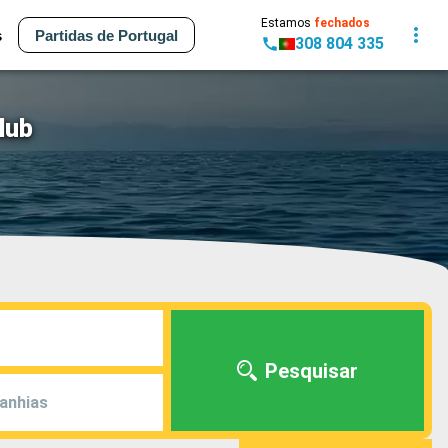
Estamos
fechados
s
Partidas de Portugal
308 804 335
lub
Pesquisar
anhias