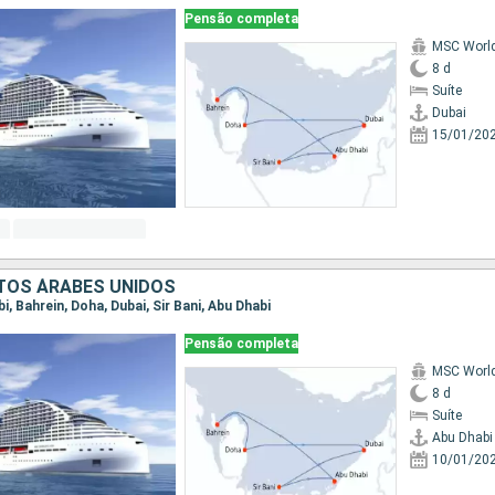
Pensão completa
MSC World
8 d
Suíte
Dubai
15/01/20
TOS ÁRABES UNIDOS
bi, Bahrein, Doha, Dubai, Sir Bani, Abu Dhabi
Pensão completa
MSC World
8 d
Suíte
Abu Dhabi
10/01/20