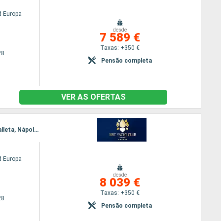
 Europa
desde
7 589 €
Taxas: +350 €
28
Pensão completa
VER AS OFERTAS
Itinerário : Dubai, Abu Dhabi, Sir Bani, Muscat, Safaga, Canal de suez (saída), Canal de Suez, La Valleta, Nápoles, Civitavecchia - Roma, Génova
 Europa
desde
8 039 €
Taxas: +350 €
28
Pensão completa