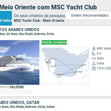
 Meio Oriente com MSC Yacht Club
Os seus critérios de pesquisa:
Ordem: Recomendados
trados
MSC Yacht Club - Meio Oriente
TOS ÁRABES UNIDOS
ubai, Sir Bani, Abu Dhabi, Bahrein, Doha
Pensão completa
MSC World
8 d
Suíte
Doha
13/01/20
barque:
Abu Dhabi
BES UNIDOS, QATAR
Sir Bani, Abu Dhabi, Bahrein, Doha, Dubai