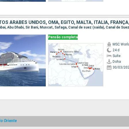
Pensão completa
MSC World
24 d
Suíte
Doha
30/03/20
o Oriente