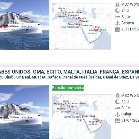
MSC World
24 d
Suíte
Génova
20/11/20
BES UNIDOS, OMÃ, EGITO, MALTA, ITÁLIA, FRANÇA, ESPA
Pensão completa
MSC World
22 d
Suíte
Dubai
01/04/20