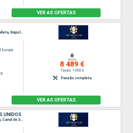
VER AS OFERTAS
Itinerário : Dubai, Abu Dhabi, Sir Bani, Muscat, Safaga, Canal de suez (saída), Canal de Suez, La Valleta, Nápoles, Civitavecchia - Roma, Génova, Marselha
 Europa
desde
8 489 €
Taxas: +350 €
28
Pensão completa
VER AS OFERTAS
ES UNIDOS
Itinerário : Génova, Civitavecchia - Roma, Nápoles, Pireus Atenas, Mármara, Limassol, Alexandria, Canal de Suez, Canal de suez (saída), Muscat, Doha, Dubai, Sir Bani, Abu Dhabi