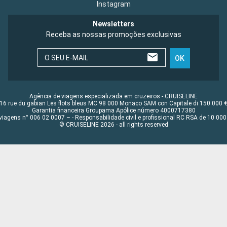
Instagram
Newsletters
Receba as nossas promoções exclusivas
O SEU E-MAIL
OK
Agência de viagens especializada em cruzeiros - CRUISELINE
16 rue du gabian Les flots bleus MC 98 000 Monaco SAM con Capitale di 150 000 
Garantia financeira Groupama Apólice número 4000717380
viagens n° 006 02 0007 – - Responsabilidade civil e profissional RC RSA de 10 0
© CRUISELINE 2026 - all rights reserved