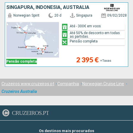
SINGAPURA, INDONÉSIA, AUSTRALIA
Norwegian Spirit
20 d
Singapura
09/02/2028
Até - 300€ em voos
Até 50% de desconto em todas
as partidas.
Pensão completa
2 395 €
+Taxas
Pensão completa
Cruzeiros www.cruzeiros.pt
Companhia
Norwegian Cruise Line
Cruzeiros Australia
CRUZEIROS.PT
Os destinos mais procurados