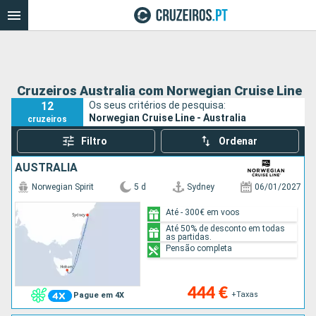
Cruzeiros Australia com Norwegian Cruise Line
12
Os seus critérios de pesquisa:
Norwegian Cruise Line - Australia
cruzeiros
Filtro
Ordenar
AUSTRALIA
Norwegian Spirit
5 d
Sydney
06/01/2027
Até - 300€ em voos
Até 50% de desconto em todas
as partidas.
Pensão completa
444 €
+Taxas
Pague em 4X