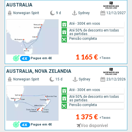
AUSTRALIA
Norwegian Spirit
9 d
Sydney
12/12/2027
Até - 300€ em voos
Até 50% de desconto em todas
as partidas.
Pensão completa
1 165 €
+Taxas
Pague em 4X
AUSTRALIA, NOVA ZELANDIA
Norwegian Spirit
15 d
Sydney
23/12/2026
Até - 300€ em voos
Até 50% de desconto em todas
as partidas.
Pensão completa
1 375 €
+Taxas
Pague em 4X
Voo disponível