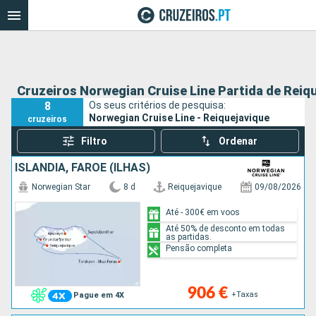
Cruzeiros Norwegian Cruise Line Partida de Reiq
8
Os seus critérios de pesquisa:
Norwegian Cruise Line - Reiquejavique
cruzeiros
Filtro
Ordenar
ISLÂNDIA, FAROE (ILHAS)
Norwegian Star
8 d
Reiquejavique
09/08/2026
Até - 300€ em voos
Até 50% de desconto em todas
as partidas.
Pensão completa
906 €
+Taxas
Pague em 4X