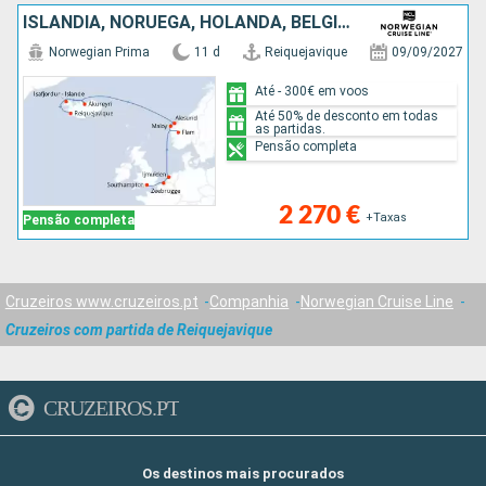
ISLÂNDIA, NORUEGA, HOLANDA, BÉLGICA, REINO UNIDO
Norwegian Prima
11 d
Reiquejavique
09/09/2027
Até - 300€ em voos
Até 50% de desconto em todas
as partidas.
Pensão completa
2 270 €
+Taxas
Pensão completa
Cruzeiros www.cruzeiros.pt
Companhia
Norwegian Cruise Line
Cruzeiros com partida de Reiquejavique
CRUZEIROS.PT
Os destinos mais procurados