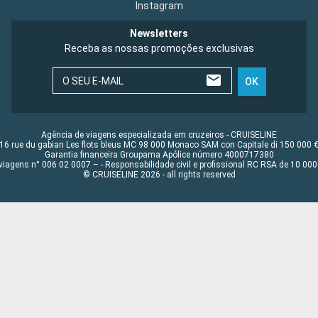
Instagram
Newsletters
Receba as nossas promoções exclusivas
O SEU E-MAIL
OK
Agência de viagens especializada em cruzeiros - CRUISELINE
16 rue du gabian Les flots bleus MC 98 000 Monaco SAM con Capitale di 150 000 
Garantia financeira Groupama Apólice número 4000717380
viagens n° 006 02 0007 – - Responsabilidade civil e profissional RC RSA de 10 0
© CRUISELINE 2026 - all rights reserved