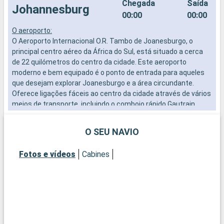
Chegada
Saída
Johannesburg
00:00
00:00
O aeroporto:
O
O Aeroporto Internacional O.R. Tambo de Joanesburgo, o
o
principal centro aéreo da África do Sul, está situado a cerca
v
de 22 quilómetros do centro da cidade. Este aeroporto
h
moderno e bem equipado é o ponto de entrada para aqueles
d
que desejam explorar Joanesburgo e a área circundante.
u
Oferece ligações fáceis ao centro da cidade através de vários
p
meios de transporte, incluindo o comboio rápido Gautrain,
Á
táxis e serviços de autocarro, tornando a cidade facilmente
acessível aos visitantes.
O SEU NAVIO
O que visitar em Joanesburgo
Fotos e vídeos
Cabines
Joanesburgo, apelidada de "Jozi", é um caldeirão cultural e
uma metrópole dinâmica. O Museu do Apartheid é essencial
para compreender a complexa história do país. Soweto, a
cidade histórica, oferece uma visão profunda da luta contra o
apartheid, com sítios como a casa de Nelson Mandela. O
moderno bairro de Maboneng é um centro de arte e cultura
contemporânea, ideal para explorar galerias, boutiques e