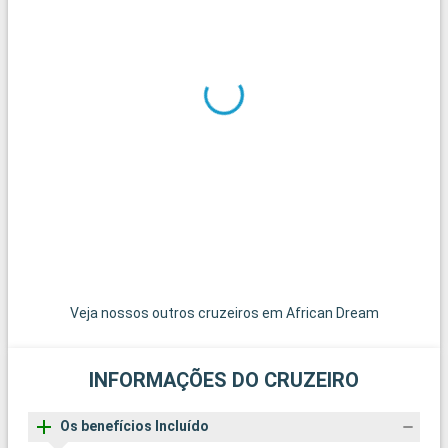
restaurantes. O Rosebank Flea Market oferece uma
experiência de compras autêntica, com uma grande
variedade de artesanato local.
O que visitar na área circundante
A área ao redor de Joanesburgo oferece uma variedade de
locais interessantes. O Berço da Humanidade, a cerca de 50
quilómetros, é um Património Mundial da UNESCO, famoso
pelas suas descobertas paleontológicas. Pretória, a 55
quilómetros de distância, é notável pelos seus edifícios
históricos e ruas ladeadas de jacarandás. O Parque Nacional
de Pilanesberg, a cerca de 160 quilómetros, é um local
excecional para ver os Big Five no seu habitat natural.
Veja nossos outros cruzeiros em African Dream
INFORMAÇÕES DO CRUZEIRO
Os benefícios Incluído