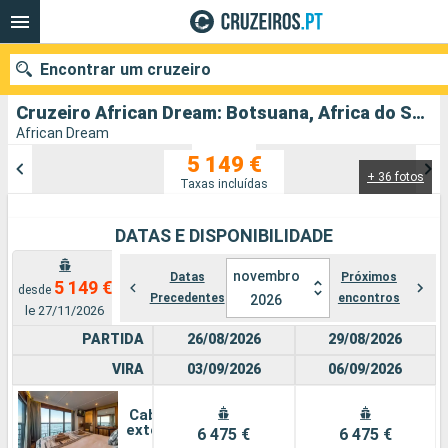
Encontrar um cruzeiro
Cruzeiro African Dream: Botsuana, Africa do Sul partindo de Johannesburg
African Dream
5 149 €
+ 36 fotos
Quando ir?
Taxas incluídas
Data de partida
DATAS E DISPONIBILIDADE
Portos
Companhias
novembro
Datas
Próximos
5 149 €
desde
Precedentes
encontros
2026
le 27/11/2026
Pesquisar
PARTIDA
26/08/2026
29/08/2026
VIRA
03/09/2026
06/09/2026
Cabine
externa
6 475 €
6 475 €