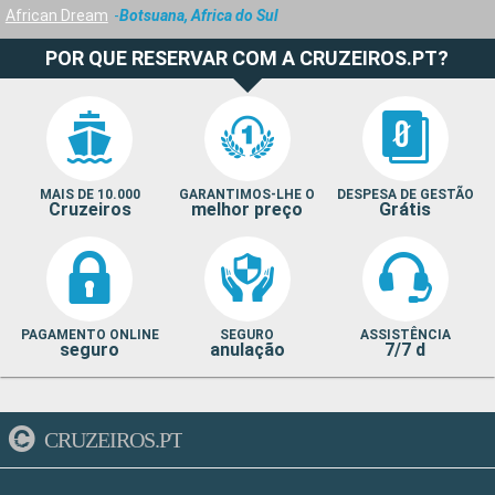
African Dream
Botsuana, Africa do Sul
POR QUE RESERVAR COM A CRUZEIROS.PT?
MAIS DE 10.000
GARANTIMOS-LHE O
DESPESA DE GESTÃO
Cruzeiros
melhor preço
Grátis
PAGAMENTO ONLINE
SEGURO
ASSISTÊNCIA
seguro
anulação
7/7 d
CRUZEIROS.PT