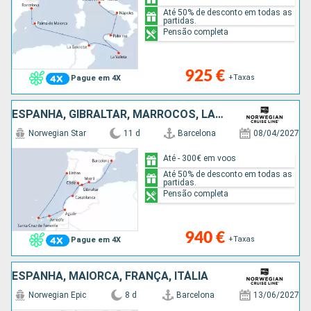
Até 50% de desconto em todas as
partidas.
Pensão completa
925 €
+Taxas
Pague em 4X
ESPANHA, GIBRALTAR, MARROCOS, LANZAROTE, TENERIFE, PORTUGAL
Norwegian Star
11 d
Barcelona
08/04/2027
Até - 300€ em voos
Até 50% de desconto em todas as
partidas.
Pensão completa
940 €
+Taxas
Pague em 4X
ESPANHA, MAIORCA, FRANÇA, ITÁLIA
Norwegian Epic
8 d
Barcelona
13/06/2027