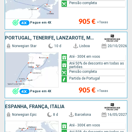
Pensão completa
905 €
+Taxas
Pague em 4X
PORTUGAL, TENERIFE, LANZAROTE, MARROCOS, ESPANHA
Norwegian Star
10 d
Lisboa
20/10/2026
Até - 300€ em voos
Até 50% de desconto em todas as
partidas.
Pensão completa
Partida de Portugal
905 €
+Taxas
Pague em 4X
ESPANHA, FRANÇA, ITÁLIA
Norwegian Epic
8 d
Barcelona
16/05/2027
Até - 300€ em voos
Até 50% de desconto em todas as