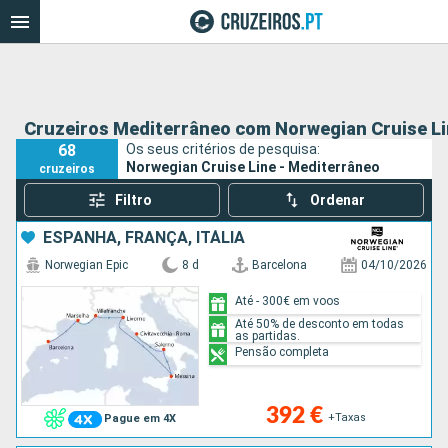
Cruzeiros Mediterrâneo com Norwegian Cruise L
68
Os seus critérios de pesquisa:
Norwegian Cruise Line - Mediterrâneo
cruzeiros
Filtro
Ordenar
ESPANHA, FRANÇA, ITÁLIA
Norwegian Epic
8 d
Barcelona
04/10/2026
Até - 300€ em voos
Até 50% de desconto em todas
as partidas.
Pensão completa
392 €
+Taxas
Pague em 4X