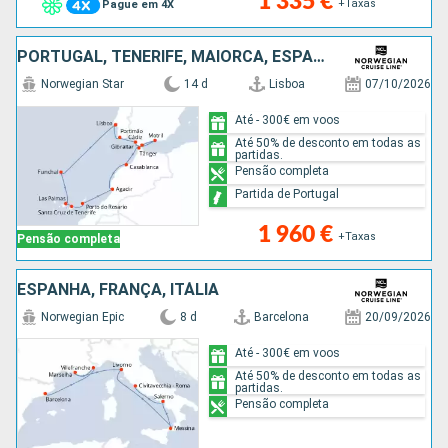
1 335 €
+Taxas
Pague em 4X
PORTUGAL, TENERIFE, MAIORCA, ESPANHA, MARROCOS, GIBRALTAR
Norwegian Star
14 d
Lisboa
07/10/2026
Até - 300€ em voos
Até 50% de desconto em todas as
partidas.
Pensão completa
Partida de Portugal
1 960 €
+Taxas
Pensão completa
ESPANHA, FRANÇA, ITÁLIA
Norwegian Epic
8 d
Barcelona
20/09/2026
Até - 300€ em voos
Até 50% de desconto em todas as
partidas.
Pensão completa