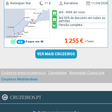
Norwegian Star
11 d
Barcelona
11/04/2028
Até - 300€ em voos
Até 50% de desconto em todas as
partidas.
Pensão completa
1 255 €
+Taxas
Pague em 4X
VER MAIS CRUZEIROS
Cruzeiros www.cruzeiros.pt
Companhia
Norwegian Cruise Line
Cruzeiros Mediterrâneo
CRUZEIROS.PT