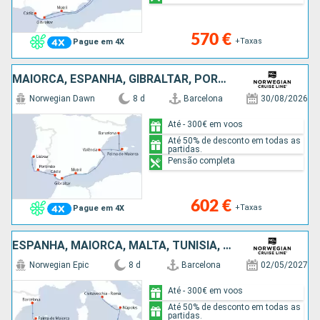
570 €
+Taxas
Pague em 4X
MAIORCA, ESPANHA, GIBRALTAR, PORTUGAL
Norwegian Dawn
8 d
Barcelona
30/08/2026
Até - 300€ em voos
Até 50% de desconto em todas as
partidas.
Pensão completa
602 €
+Taxas
Pague em 4X
ESPANHA, MAIORCA, MALTA, TUNÍSIA, ITÁLIA
Norwegian Epic
8 d
Barcelona
02/05/2027
Até - 300€ em voos
Até 50% de desconto em todas as
partidas.