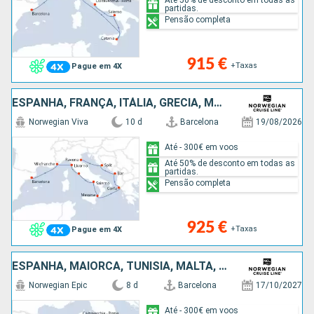
partidas.
Pensão completa
915 €
+Taxas
Pague em 4X
ESPANHA, FRANÇA, ITÁLIA, GRÉCIA, MONTENEGRO, CROÁCIA
Norwegian Viva
10 d
Barcelona
19/08/2026
Até - 300€ em voos
Até 50% de desconto em todas as
partidas.
Pensão completa
925 €
+Taxas
Pague em 4X
ESPANHA, MAIORCA, TUNÍSIA, MALTA, ITÁLIA
Norwegian Epic
8 d
Barcelona
17/10/2027
Até - 300€ em voos