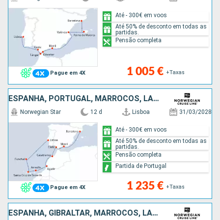
Até - 300€ em voos
Até 50% de desconto em todas as
partidas.
Pensão completa
1 005 €
+Taxas
Pague em 4X
ESPANHA, PORTUGAL, MARROCOS, LANZAROTE, TENERIFE
Norwegian Star
12 d
Lisboa
31/03/2028
Até - 300€ em voos
Até 50% de desconto em todas as
partidas.
Pensão completa
Partida de Portugal
1 235 €
+Taxas
Pague em 4X
ESPANHA, GIBRALTAR, MARROCOS, LANZAROTE, TENERIFE, PORTUGAL